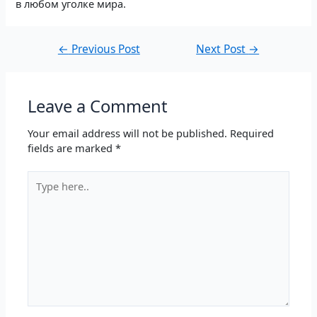
в любом уголке мира.
←
Previous Post
Next Post
→
Leave a Comment
Your email address will not be published.
Required
fields are marked
*