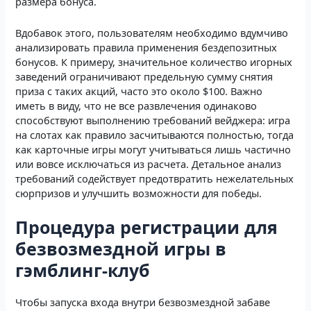
размера бонуса.
Вдобавок этого, пользователям необходимо вдумчиво
анализировать правила применения бездепозитных
бонусов. К примеру, значительное количество игорных
заведений ограничивают предельную сумму снятия
приза с таких акций, часто это около $100. Важно
иметь в виду, что не все развлечения одинаково
способствуют выполнению требований вейджера: игра
на слотах как правило засчитываются полностью, тогда
как карточные игры могут учитываться лишь частично
или вовсе исключаться из расчета. Детальное анализ
требований содействует предотвратить нежелательных
сюрпризов и улучшить возможности для победы.
Процедура регистрации для
безвозмездной игры в
гэмблинг-клуб
Чтобы запуска входа внутри безвозмездной забаве