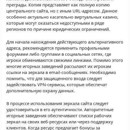
преграды. Копия представляет как полную копию
центрального сайта, но с иным URL-адресом. Данное
особенно актуально касательно виртуальных казино,
которые могут оказаться недоступными в ряде
регионов по причине юридических ограничений.
Для начала нахождения действующего альтернативного
адреса, рекомендуется применить профильными
форумами либо группами в социальных сетях, где
игроки обмениваются свежими линками. Помимо этого
многие игорных заведений рассылают их игрокам
ссылки на зеркала в email-сообщениях. Необходимо
помнить, что для защищенного входа следует
задействовать VPN-сервисы, которые обеспечат
дополнительную охрану данных.
В процессе использования зеркала сайта следует
удостовериться в его аутентичности. Авторитетные
игорные заведения обеспечивают списки рабочих
зеркал на своих веб-ресурсах или через поддержку
клиентов. Когда ресурс предлагает бонусы за