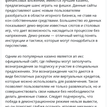
финансовых вложений, имеются лучшие казино,
предлагающие шанс играть на фишки. Данные сайты
предоставляют шанс новым пользователям
разобраться в области игорного бизнеса, не ставя на
кон собственными средствами. Большинство из данных
показывают демо-версии известных слотов и столовых
игр, что дает возможность насладиться процессом без
напряжения. Демо-режим — отличный метод понять
инструкции и тактики, которые могут понадобиться в
перспективе.
Одним из популярных казино является ап икс
официальный сайт, где геймеры могут заполучить
вознаграждения за подписку и участие в специальных
предложениях. Эти вознаграждения часто даются в
виде бесплатных раскруток или виртуальных кредитов,
которые можно использовать для развлечения. Такое
позволяет пользователям не только развлекаться, но и
совершенствовать свои навыки без необходимости
делать денежные ставки. Следует подчеркнуть, что
победа в демонстрационном режиме нельзя вывести,
но он помогает глубже осознать игровую механику и