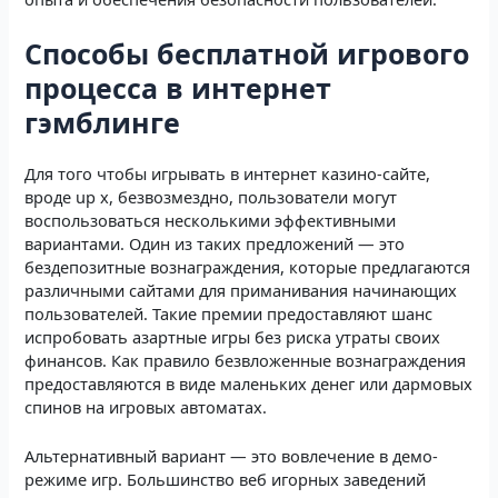
Способы бесплатной игрового
процесса в интернет
гэмблинге
Для того чтобы игрывать в интернет казино-сайте,
вроде up x, безвозмездно, пользователи могут
воспользоваться несколькими эффективными
вариантами. Один из таких предложений — это
бездепозитные вознаграждения, которые предлагаются
различными сайтами для приманивания начинающих
пользователей. Такие премии предоставляют шанс
испробовать азартные игры без риска утраты своих
финансов. Как правило безвложенные вознаграждения
предоставляются в виде маленьких денег или дармовых
спинов на игровых автоматах.
Альтернативный вариант — это вовлечение в демо-
режиме игр. Большинство веб игорных заведений