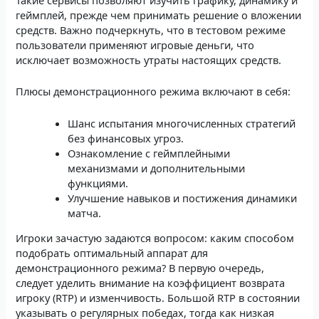
Такие сервисы позволяют изучить графику, динамику и
геймплей, прежде чем принимать решение о вложении
средств. Важно подчеркнуть, что в тестовом режиме
пользователи применяют игровые деньги, что
исключает возможность утраты настоящих средств.
Плюсы демонстрационного режима включают в себя:
Шанс испытания многочисленных стратегий
без финансовых угроз.
Ознакомление с геймплейными
механизмами и дополнительными
функциями.
Улучшение навыков и постижения динамики
матча.
Игроки зачастую задаются вопросом: каким способом
подобрать оптимальный аппарат для
демонстрационного режима? В первую очередь,
следует уделить внимание на коэффициент возврата
игроку (RTP) и изменчивость. Большой RTP в состоянии
указывать о регулярных победах, тогда как низкая