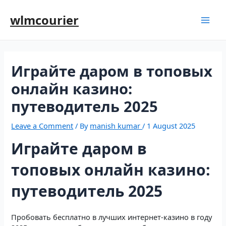
wlmcourier
Играйте даром в топовых
онлайн казино:
путеводитель 2025
Leave a Comment
/ By
manish kumar
/
1 August 2025
Играйте даром в
топовых онлайн казино:
путеводитель 2025
Пробовать бесплатно в лучших интернет-казино в году