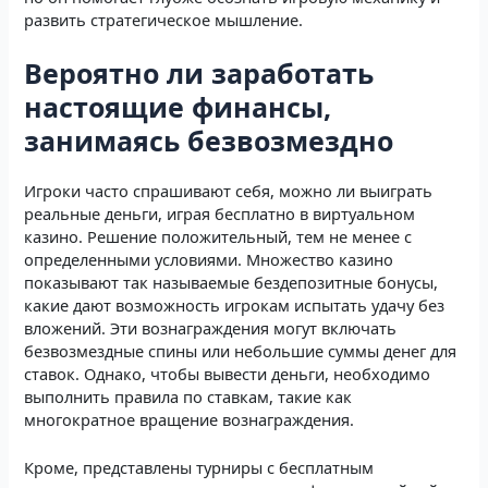
развить стратегическое мышление.
Вероятно ли заработать
настоящие финансы,
занимаясь безвозмездно
Игроки часто спрашивают себя, можно ли выиграть
реальные деньги, играя бесплатно в виртуальном
казино. Решение положительный, тем не менее с
определенными условиями. Множество казино
показывают так называемые бездепозитные бонусы,
какие дают возможность игрокам испытать удачу без
вложений. Эти вознаграждения могут включать
безвозмездные спины или небольшие суммы денег для
ставок. Однако, чтобы вывести деньги, необходимо
выполнить правила по ставкам, такие как
многократное вращение вознаграждения.
Кроме, представлены турниры с бесплатным