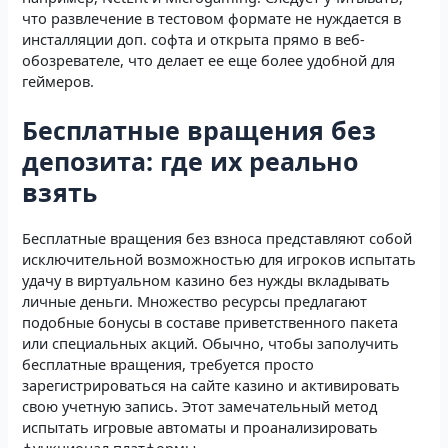
что развлечение в тестовом формате не нуждается в
инсталляции доп. софта и открыта прямо в веб-
обозревателе, что делает ее еще более удобной для
геймеров.
Бесплатные вращения без
депозита: где их реально
взять
Бесплатные вращения без взноса представляют собой
исключительной возможностью для игроков испытать
удачу в виртуальном казино без нужды вкладывать
личные деньги. Множество ресурсы предлагают
подобные бонусы в составе приветственного пакета
или специальных акций. Обычно, чтобы заполучить
бесплатные вращения, требуется просто
зарегистрироваться на сайте казино и активировать
свою учетную запись. Этот замечательный метод
испытать игровые автоматы и проанализировать