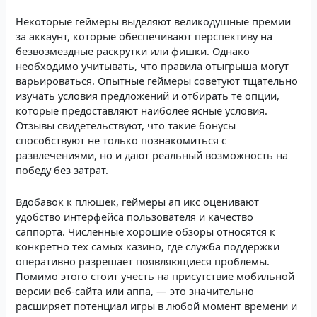
Некоторые геймеры выделяют великодушные премии
за аккаунт, которые обеспечивают перспективу на
безвозмездные раскрутки или фишки. Однако
необходимо учитывать, что правила отыгрыша могут
варьироваться. Опытные геймеры советуют тщательно
изучать условия предложений и отбирать те опции,
которые предоставляют наиболее ясные условия.
Отзывы свидетельствуют, что такие бонусы
способствуют не только познакомиться с
развлечениями, но и дают реальный возможность на
победу без затрат.
Вдобавок к плюшек, геймеры ап икс оценивают
удобство интерфейса пользователя и качество
саппорта. Численные хорошие обзоры относятся к
конкретно тех самых казино, где служба поддержки
оперативно разрешает появляющиеся проблемы.
Помимо этого стоит учесть на присутствие мобильной
версии веб-сайта или аппа, — это значительно
расширяет потенциал игры в любой момент времени и