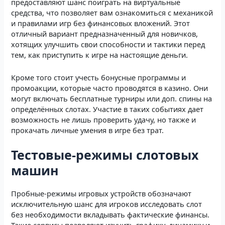
предоставляют шанс поиграть на виртуальные
средства, что позволяет вам ознакомиться с механикой
и правилами игр без финансовых вложений. Этот
отличный вариант предназначенный для новичков,
хотящих улучшить свои способности и тактики перед
тем, как приступить к игре на настоящие деньги.
Кроме того стоит учесть бонусные программы и
промоакции, которые часто проводятся в казино. Они
могут включать бесплатные турниры или доп. спины на
определённых слотах. Участие в таких событиях дает
возможность не лишь проверить удачу, но также и
прокачать личные умения в игре без трат.
Тестовые-режимы слотовых
машин
Пробные-режимы игровых устройств обозначают
исключительную шанс для игроков исследовать слот
без необходимости вкладывать фактические финансы.