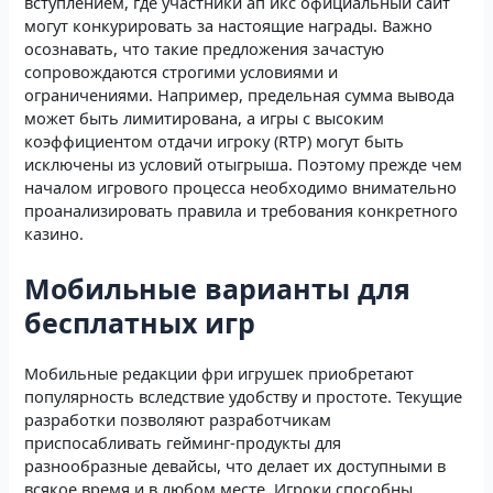
вступлением, где участники ап икс официальный сайт
могут конкурировать за настоящие награды. Важно
осознавать, что такие предложения зачастую
сопровождаются строгими условиями и
ограничениями. Например, предельная сумма вывода
может быть лимитирована, а игры с высоким
коэффициентом отдачи игроку (RTP) могут быть
исключены из условий отыгрыша. Поэтому прежде чем
началом игрового процесса необходимо внимательно
проанализировать правила и требования конкретного
казино.
Мобильные варианты для
бесплатных игр
Мобильные редакции фри игрушек приобретают
популярность вследствие удобству и простоте. Текущие
разработки позволяют разработчикам
приспосабливать гейминг-продукты для
разнообразные девайсы, что делает их доступными в
всякое время и в любом месте. Игроки способны