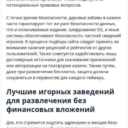
потенциальных правовых вопросов.
С точки зрения безопасности, даровые забавы в казино
часто гарантируют тот же ранг безопасности данных,
что и оплачиваемые издания. Шифрование SSL и иные
системы обеспечивают безопасность частной сведений
игроков. В процессе подбора сайта следует принять во
внимание наличие рецензий и рейтингов от других
пользователей. Также советуется задействовать лишь
достоверные источники для скачивания приложений
или авторизации на платформе казино. Таким путём,
даже при развлечении бесплатно, защита должна
сохраняться в первенстве для каждого геймера.
Лучшие игорных заведений
для развлечения без
финансовых вложений
Для, кто стремится ощутить адреналин и эмоции безо