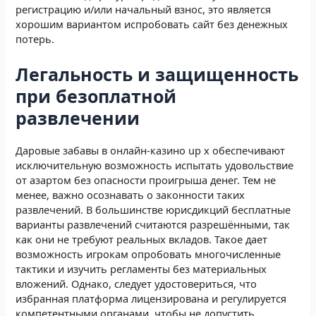
регистрацию и/или начальный взнос, это является
хорошим вариантом испробовать сайт без денежных
потерь.
Легальность и защищенность
при безоплатной
развлечении
Даровые забавы в онлайн-казино up x обеспечивают
исключительную возможность испытать удовольствие
от азартом без опасности проигрыша денег. Тем не
менее, важно осознавать о законности таких
развлечений. В большинстве юрисдикций бесплатные
варианты развлечений считаются разрешёнными, так
как они не требуют реальных вкладов. Такое дает
возможность игрокам опробовать многочисленные
тактики и изучить регламенты без материальных
вложений. Однако, следует удостовериться, что
избранная платформа лицензирована и регулируется
компетентными органами, чтобы не допустить