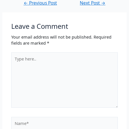
←
Previous Post
Next Post
→
Leave a Comment
Your email address will not be published.
Required
fields are marked
*