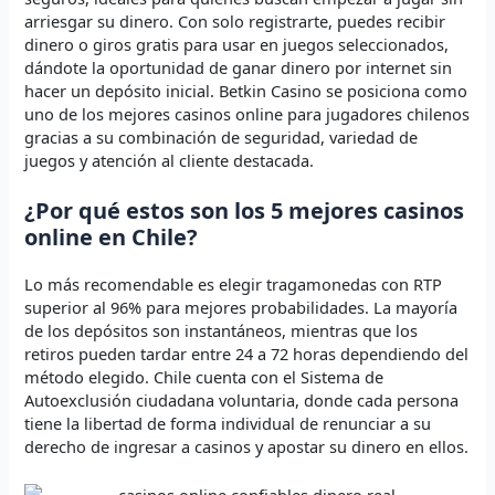
arriesgar su dinero. Con solo registrarte, puedes recibir
dinero o giros gratis para usar en juegos seleccionados,
dándote la oportunidad de ganar dinero por internet sin
hacer un depósito inicial. Betkin Casino se posiciona como
uno de los mejores casinos online para jugadores chilenos
gracias a su combinación de seguridad, variedad de
juegos y atención al cliente destacada.
¿Por qué estos son los 5 mejores casinos
online en Chile?
Lo más recomendable es elegir tragamonedas con RTP
superior al 96% para mejores probabilidades. La mayoría
de los depósitos son instantáneos, mientras que los
retiros pueden tardar entre 24 a 72 horas dependiendo del
método elegido. Chile cuenta con el Sistema de
Autoexclusión ciudadana voluntaria, donde cada persona
tiene la libertad de forma individual de renunciar a su
derecho de ingresar a casinos y apostar su dinero en ellos.