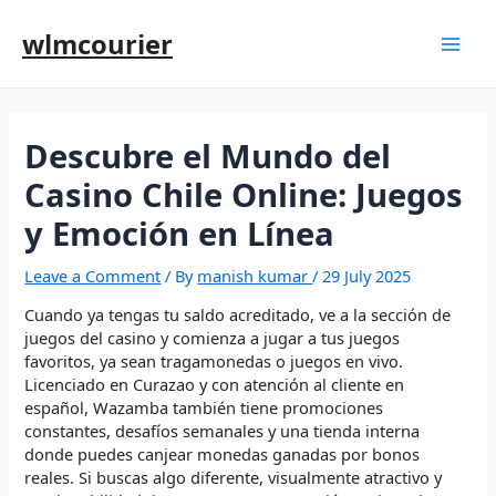
wlmcourier
Descubre el Mundo del
Casino Chile Online: Juegos
y Emoción en Línea
Leave a Comment
/ By
manish kumar
/
29 July 2025
Cuando ya tengas tu saldo acreditado, ve a la sección de
juegos del casino y comienza a jugar a tus juegos
favoritos, ya sean tragamonedas o juegos en vivo.
Licenciado en Curazao y con atención al cliente en
español, Wazamba también tiene promociones
constantes, desafíos semanales y una tienda interna
donde puedes canjear monedas ganadas por bonos
reales. Si buscas algo diferente, visualmente atractivo y