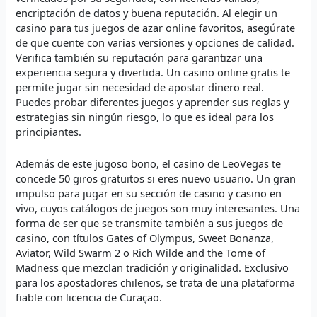
encriptación de datos y buena reputación. Al elegir un
casino para tus juegos de azar online favoritos, asegúrate
de que cuente con varias versiones y opciones de calidad.
Verifica también su reputación para garantizar una
experiencia segura y divertida. Un casino online gratis te
permite jugar sin necesidad de apostar dinero real.
Puedes probar diferentes juegos y aprender sus reglas y
estrategias sin ningún riesgo, lo que es ideal para los
principiantes.
Además de este jugoso bono, el casino de LeoVegas te
concede 50 giros gratuitos si eres nuevo usuario. Un gran
impulso para jugar en su sección de casino y casino en
vivo, cuyos catálogos de juegos son muy interesantes. Una
forma de ser que se transmite también a sus juegos de
casino, con títulos Gates of Olympus, Sweet Bonanza,
Aviator, Wild Swarm 2 o Rich Wilde and the Tome of
Madness que mezclan tradición y originalidad. Exclusivo
para los apostadores chilenos, se trata de una plataforma
fiable con licencia de Curaçao.