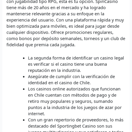
con jugabilidad tipo RPG, esta es tu opción. SpinCasino
tiene más de 20 años en el mercado y ha logrado
mantenerse relevante gracias a su enfoque en la
experiencia del usuario. Con una plataforma rápida y muy
bien optimizada para móviles, es ideal para jugar desde
cualquier dispositivo. Ofrece promociones regulares,
como bonos por depósito semanales, torneos y un club de
fidelidad que premia cada jugada.
La segunda forma de identificar un casino legal
es verificar si el casino tiene una buena
reputación en la industria.
Asegúrate de cumplir con la verificación de
identidad en el casino de Chile.
Los casinos online autorizados que funcionan
en Chile cuentan con métodos de pago y de
retiro muy populares y seguros, sumando
puntos a la industria de los juegos de azar por
internet.
Con un gran repertorio de proveedores, lo más
destacado del Sportingbet Casino son sus
juegos multitudinarios y que satisfacen a todos