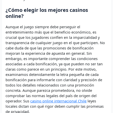
¿Cómo elegir los mejores casinos
online?
Aunque el juego siempre debe perseguir el
entretenimiento más que el beneficio económico, es
crucial que los jugadores confíen en la imparcialidad y
transparencia de cualquier juego en el que participen. No
cabe duda de que las promociones de bonificación
mejoran la experiencia de apuesta en general. Sin
embargo, es importante comprender las condiciones
asociadas a cada bonificación, ya que pueden no ser tan
claras como parece en un principio. Por este motivo,
examinamos detenidamente la letra pequeña de cada
bonificación para informarle con claridad y precisión de
todos los detalles relacionados con una promoción
concreta. Aunque parezca prometedora, no olvide
comprobar las normas legales del país de origen del
operador. Sus
casino online internacional Chile
leyes
locales dictan con qué rigor deben cumplir las promesas
de privacidad.