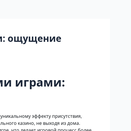
и: ощущение
ми играми:
уникальному эффекту присутствия,
ьного казино, не выходя из дома.
ре, что делает игровой процесс более