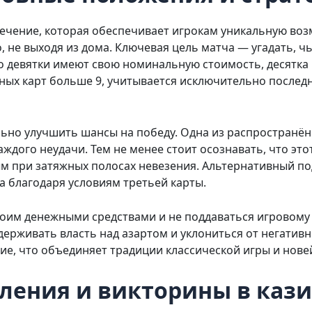
лечение, которая обеспечивает игрокам уникальную во
, не выходя из дома. Ключевая цель матча — угадать, ч
до девятки имеют свою номинальную стоимость, десятка 
ьных карт больше 9, учитывается исключительно послед
ельно улучшить шансы на победу. Одна из распространё
аждого неудачи. Тем не менее стоит осознавать, что эт
 при затяжных полосах невезения. Альтернативный подх
 благодаря условиям третьей карты.
воим денежными средствами и не поддаваться игровом
ерживать власть над азартом и уклониться от негатив
е, что объединяет традиции классической игры и нове
ления и викторины в каз