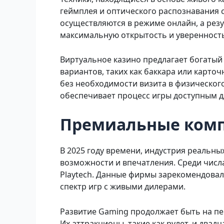
геймплея и оптического распознавания с
осуществляются в режиме онлайн, а рез
максимальную открытость и уверенность
Виртуальное казино предлагает богатый
вариантов, таких как баккара или карт
без необходимости визита в физическог
обеспечивает процесс игры доступным д
Премиальные компан
В 2025 году времени, индустрия реальны
возможности и впечатления. Среди числа
Playtech. Данные фирмы зарекомендовал
спектр игр с живыми дилерами.
Развитие Gaming продолжает быть на пе
Их аттракционы, такие как рулет, и два