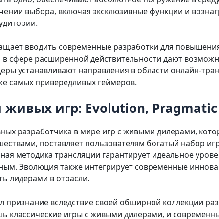
ичении выбора, включая эксклюзивные функции и вознаг
удитории.
кращает вводить современные разработки для повышения
я в сфере расширенной действительности дают возмож
йдеры устанавливают направления в области онлайн-тра
аже самых привередливых геймеров.
ивых игр: Evolution, Pragmatic 
лавных разработчика в мире игр с живыми дилерами, ко
вшествами, поставляет пользователям богатый набор игр
ная методика трансляции гарантирует идеальное уровен
ным. Эволюция также интегрирует современные иннова
ть лидерами в отрасли.
рёл признание вследствие своей обширной коллекции раз
ь классические игры с живыми дилерами, и современные