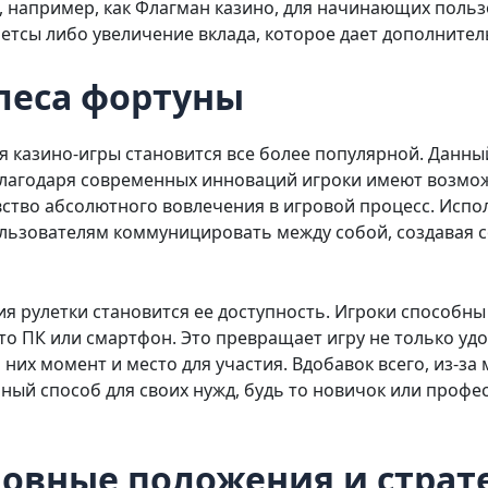
 например, как Флагман казино, для начинающих поль
тсы либо увеличение вклада, которое дает дополните
леса фортуны
я казино-игры становится все более популярной. Данны
 Благодаря современных инноваций игроки имеют возмо
вство абсолютного вовлечения в игровой процесс. Испо
льзователям коммуницировать между собой, создавая с
 рулетки становится ее доступность. Игроки способны
 то ПК или смартфон. Это превращает игру не только уд
них момент и место для участия. Вдобавок всего, из-з
ый способ для своих нужд, будь то новичок или профес
новные положения и страт