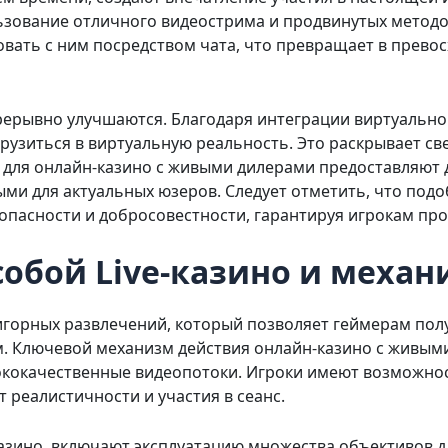
зование отличного видеострима и продвинутых методо
вать с ним посредством чата, что превращает в превос
прерывно улучшаются. Благодаря интеграции виртуальн
грузиться в виртуальную реальность. Это раскрывает с
для онлайн-казино с живыми дилерами предоставляют д
ыми для актуальных юзеров. Следует отметить, что под
асности и добросовестности, гарантируя игрокам про
собой Live-казино и механ
игорных развлечений, который позволяет геймерам пол
ом. Ключевой механизм действия онлайн-казино с живым
ококачественные видеопотоки. Игроки имеют возможно
т реалистичности и участия в сеанс.
казино, включают эксплуатацию множества объективов 