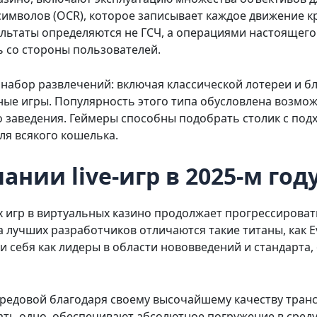
имволов (OCR), которое записывает каждое движение кр
ультаты определяются не ГСЧ, а операциями настоящего
 со стороны пользователей.
 набор развлечений: включая классической лотереи и б
очные игры. Популярность этого типа обусловлена возм
о заведения. Геймеры способны подобрать столик с по
ля всякого кошелька.
ии live-игр в 2025-м году
х игр в виртуальных казино продолжает прогрессирова
 лучших разработчиков отличаются такие титаны, как Evo
и себя как лидеры в области нововведений и стандарта
редовой благодаря своему высочайшему качеству тран
дцать одно, обеспечивают абсолютное погружение в сред