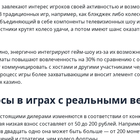
о завлекают интерес игроков своей активностью и возм
В традиционных игр, например, как блэкджек либо коле
объединяющий в себе компоненты телевизионных шоу и 
стники крутят колесо удачи, а потом имеют шанс оказат
ино, энергично интегрируют гейм-шоу из-за их возможн
томаты повышают вовлеченность на 30% по сравнению с
т коммуницировать с хостами и другими участниками че
роцесс игры более захватывающим и вносит элемент с
х казино.
сы в играх с реальными 
астоящими дилерами изменяются в соответствии от конк
ая низкая взнос составляет от 50 до 200 рублей. Напри
к в двадцать одно она может быть больше — от 200 моне
ений и стратегии, чем колесо фортуны.