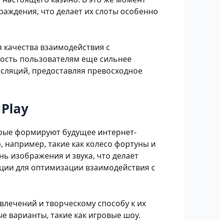
раждения, что делает их слоты особенно
 качества взаимодействия с
ность пользователям еще сильнее
нсляций, предоставляя превосходное
Play
торые формируют будущее интернет-
, например, такие как колесо фортуны и
ь изображения и звука, что делает
ции для оптимизации взаимодействия с
влечений и творческому способу к их
 варианты, такие как игровые шоу.