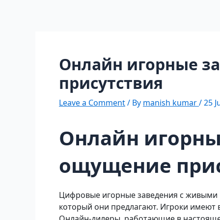
Онлайн игорные з
присутствия
Leave a Comment
/ By
manish kumar
/
25 J
Онлайн игорны
ощущение при
Цифровые игорные заведения с живыми 
который они предлагают. Игроки имеют 
Онлайн-дилеры, работающие в настоящем