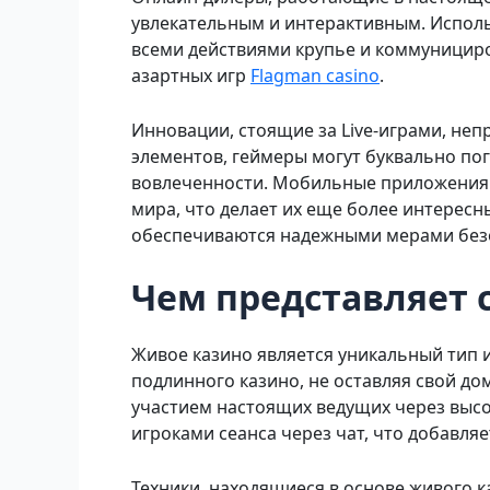
увлекательным и интерактивным. Исполь
всеми действиями крупье и коммунициро
азартных игр
Flagman casino
.
Инновации, стоящие за Live-играми, не
элементов, геймеры могут буквально по
вовлеченности. Мобильные приложения 
мира, что делает их еще более интересн
обеспечиваются надежными мерами безоп
Чем представляет 
Живое казино является уникальный тип 
подлинного казино, не оставляя свой д
участием настоящих ведущих через выс
игроками сеанса через чат, что добавляе
Техники, находящиеся в основе живого 