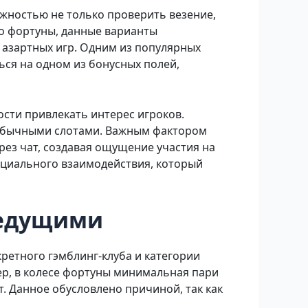
ожностью не только проверить везение,
со фортуны, данные варианты
азартных игр. Одним из популярных
ься на одном из бонусных полей,
ости привлекать интерес игроков.
 обычными слотами. Важным фактором
рез чат, создавая ощущение участия на
оциального взаимодействия, который
ведущими
ретного гэмблинг-клуба и категории
мер, в колесе фортуны минимальная пари
т. Данное обусловлено причиной, так как