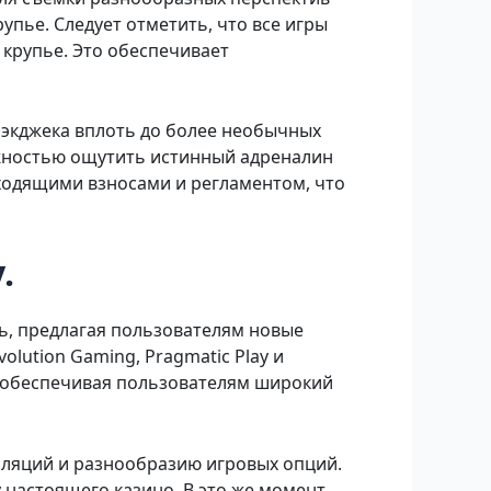
упье. Следует отметить, что все игры
 крупье. Это обеспечивает
лэкджека вплоть до более необычных
ожностью ощутить истинный адреналин
дходящими взносами и регламентом, что
.
ть, предлагая пользователям новые
lution Gaming, Pragmatic Play и
, обеспечивая пользователям широкий
сляций и разнообразию игровых опций.
у настоящего казино. В это же момент