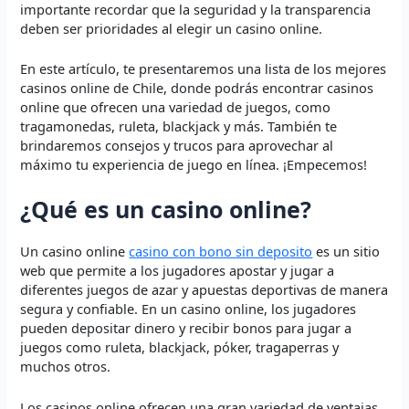
importante recordar que la seguridad y la transparencia
deben ser prioridades al elegir un casino online.
En este artículo, te presentaremos una lista de los mejores
casinos online de Chile, donde podrás encontrar casinos
online que ofrecen una variedad de juegos, como
tragamonedas, ruleta, blackjack y más. También te
brindaremos consejos y trucos para aprovechar al
máximo tu experiencia de juego en línea. ¡Empecemos!
¿Qué es un casino online?
Un casino online
casino con bono sin deposito
es un sitio
web que permite a los jugadores apostar y jugar a
diferentes juegos de azar y apuestas deportivas de manera
segura y confiable. En un casino online, los jugadores
pueden depositar dinero y recibir bonos para jugar a
juegos como ruleta, blackjack, póker, tragaperras y
muchos otros.
Los casinos online ofrecen una gran variedad de ventajas,