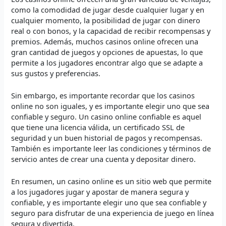
como la comodidad de jugar desde cualquier lugar y en
cualquier momento, la posibilidad de jugar con dinero
real o con bonos, y la capacidad de recibir recompensas y
premios. Además, muchos casinos online ofrecen una
gran cantidad de juegos y opciones de apuestas, lo que
permite a los jugadores encontrar algo que se adapte a
sus gustos y preferencias.
Sin embargo, es importante recordar que los casinos
online no son iguales, y es importante elegir uno que sea
confiable y seguro. Un casino online confiable es aquel
que tiene una licencia válida, un certificado SSL de
seguridad y un buen historial de pagos y recompensas.
También es importante leer las condiciones y términos de
servicio antes de crear una cuenta y depositar dinero.
En resumen, un casino online es un sitio web que permite
a los jugadores jugar y apostar de manera segura y
confiable, y es importante elegir uno que sea confiable y
seguro para disfrutar de una experiencia de juego en línea
segura y divertida.