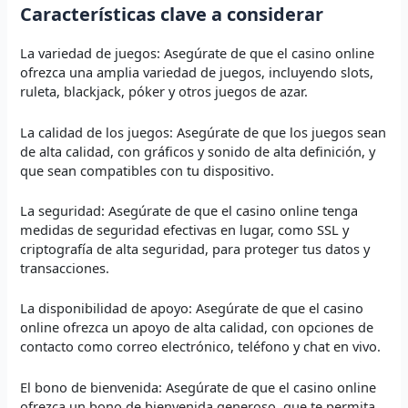
Características clave a considerar
La variedad de juegos: Asegúrate de que el casino online
ofrezca una amplia variedad de juegos, incluyendo slots,
ruleta, blackjack, póker y otros juegos de azar.
La calidad de los juegos: Asegúrate de que los juegos sean
de alta calidad, con gráficos y sonido de alta definición, y
que sean compatibles con tu dispositivo.
La seguridad: Asegúrate de que el casino online tenga
medidas de seguridad efectivas en lugar, como SSL y
criptografía de alta seguridad, para proteger tus datos y
transacciones.
La disponibilidad de apoyo: Asegúrate de que el casino
online ofrezca un apoyo de alta calidad, con opciones de
contacto como correo electrónico, teléfono y chat en vivo.
El bono de bienvenida: Asegúrate de que el casino online
ofrezca un bono de bienvenida generoso, que te permita