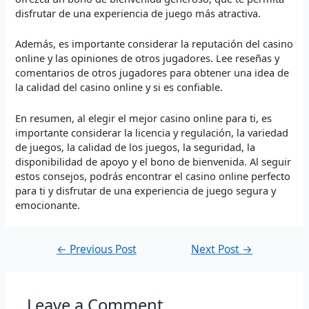
disfrutar de una experiencia de juego más atractiva.
Además, es importante considerar la reputación del casino
online y las opiniones de otros jugadores. Lee reseñas y
comentarios de otros jugadores para obtener una idea de
la calidad del casino online y si es confiable.
En resumen, al elegir el mejor casino online para ti, es
importante considerar la licencia y regulación, la variedad
de juegos, la calidad de los juegos, la seguridad, la
disponibilidad de apoyo y el bono de bienvenida. Al seguir
estos consejos, podrás encontrar el casino online perfecto
para ti y disfrutar de una experiencia de juego segura y
emocionante.
←
Previous Post
Next Post
→
Leave a Comment