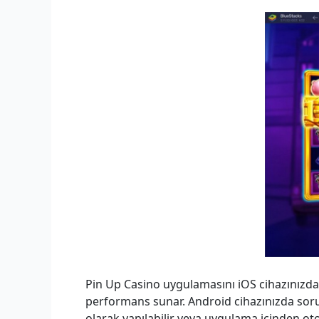
Pin Up Casino uygulamasını iOS cihazınızda 2
performans sunar. Android cihazınızda sor
olarak yapılabilir veya uygulama içinden oto