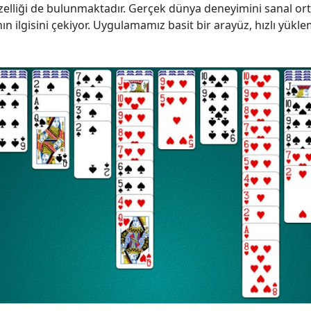
 özelliği de bulunmaktadır. Gerçek dünya deneyimini sanal
ın ilgisini çekiyor. Uygulamamız basit bir arayüz, hızlı yükle