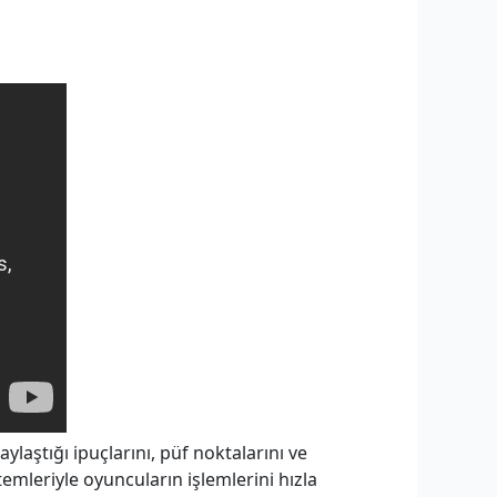
ylaştığı ipuçlarını, püf noktalarını ve
emleriyle oyuncuların işlemlerini hızla