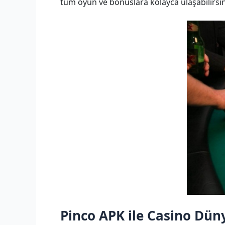
tüm oyun ve bonuslara kolayca ulaşabilirsin
Pinco APK ile Casino Dün