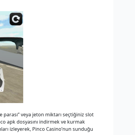
 parası” veya jeton miktarı seçtiğiniz slot
Pinco apk dosyasını indirmek ve kurmak
mları izleyerek, Pinco Casino’nun sunduğu