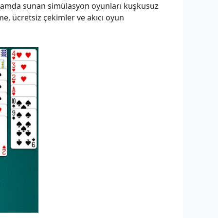
 ortamda sunan simülasyon oyunları kuşkusuz
me, ücretsiz çekimler ve akıcı oyun