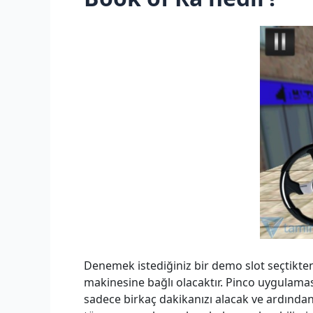
Denemek istediğiniz bir demo slot seçtikten s
makinesine bağlı olacaktır. Pinco uygulamas
sadece birkaç dakikanızı alacak ve ardında