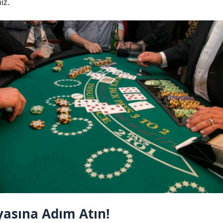
iz.
yasına Adım Atın!