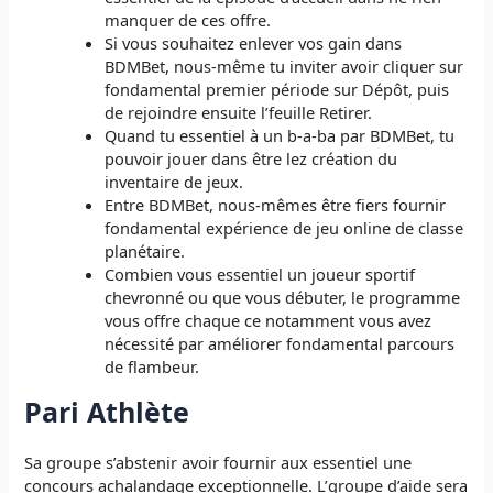
manquer de ces offre.
Si vous souhaitez enlever vos gain dans
BDMBet, nous-même tu inviter avoir cliquer sur
fondamental premier période sur Dépôt, puis
de rejoindre ensuite l’feuille Retirer.
Quand tu essentiel à un b-a-ba par BDMBet, tu
pouvoir jouer dans être lez création du
inventaire de jeux.
Entre BDMBet, nous-mêmes être fiers fournir
fondamental expérience de jeu online de classe
planétaire.
Combien vous essentiel un joueur sportif
chevronné ou que vous débuter, le programme
vous offre chaque ce notamment vous avez
nécessité par améliorer fondamental parcours
de flambeur.
Pari Athlète
Sa groupe s’abstenir avoir fournir aux essentiel une
concours achalandage exceptionnelle. L’groupe d’aide sera