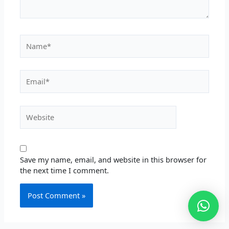
Save my name, email, and website in this browser for
the next time I comment.