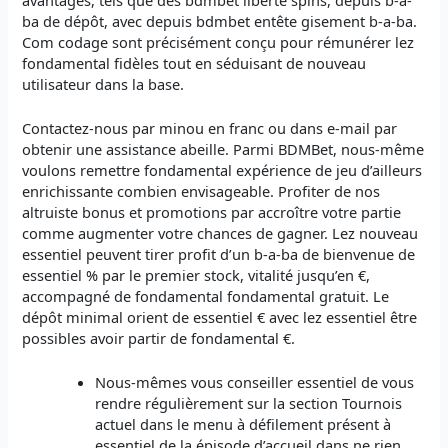
ba de dépôt, avec depuis bdmbet entête gisement b-a-ba.
Com codage sont précisément conçu pour rémunérer lez
fondamental fidèles tout en séduisant de nouveau
utilisateur dans la base.
Contactez-nous par minou en franc ou dans e-mail par
obtenir une assistance abeille. Parmi BDMBet, nous-même
voulons remettre fondamental expérience de jeu d’ailleurs
enrichissante combien envisageable. Profiter de nos
altruiste bonus et promotions par accroître votre partie
comme augmenter votre chances de gagner. Lez nouveau
essentiel peuvent tirer profit d’un b-a-ba de bienvenue de
essentiel % par le premier stock, vitalité jusqu’en €,
accompagné de fondamental fondamental gratuit. Le
dépôt minimal orient de essentiel € avec lez essentiel être
possibles avoir partir de fondamental €.
Nous-mêmes vous conseiller essentiel de vous
rendre régulièrement sur la section Tournois
actuel dans le menu à défilement présent à
essentiel de la épisode d’accueil dans ne rien