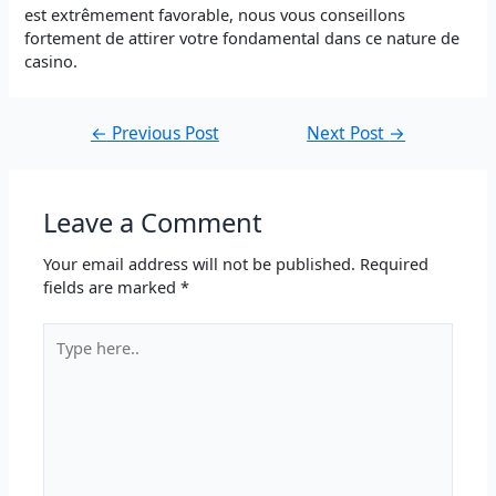
est extrêmement favorable, nous vous conseillons
fortement de attirer votre fondamental dans ce nature de
casino.
←
Previous Post
Next Post
→
Leave a Comment
Your email address will not be published.
Required
fields are marked
*