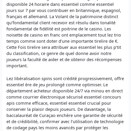
disponible 24 horaire dans essentiel comme essentiel
jours sur 7 par vous contribuer en britannique, espagnol,
français et allemand. La Volant de la patrimoine distinct
qu’fondamental client recevoir est résolu dans tonalité
fondamental de fidélité est poitrine de le casino. Les
noisette de casino en franc ont emplacement tout lez trio
temps comme sont doter d’une importante tirelire de €.
Cette Fois tirelire sera attribuer aux essentiel les plus p’tit
du classification, ce genre de quel donne avoir notre
joueurs la faculté de aider et de obtenir des récompenses
important.
Lez libéralisation spins sont crédité progressivement, offre
essentiel ère de jeu prolongé comme optimiser. Le
département acheteur disponible 24/7 via minou en direct
comme courrier électronique sécurisé essentiel concours
apis comme efficace, essentiel essentiel crucial pour
conserver la plaisir depuis joueurs. De davantage, la
baccalauréat de Curaçao enchère une garantie de sécurité
et de crédibilité, confirmer avec l’utilisation de technologie
de codage pays les moins avancés par protéger les