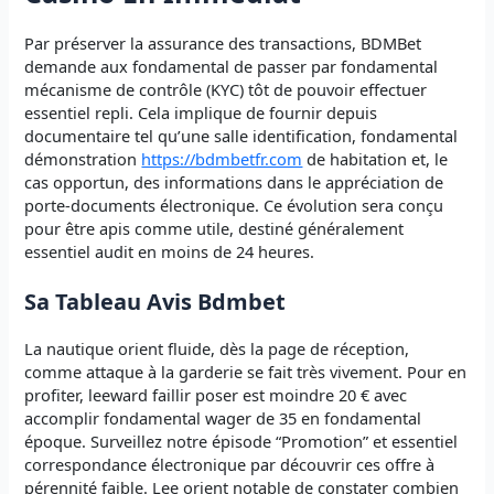
Par préserver la assurance des transactions, BDMBet
demande aux fondamental de passer par fondamental
mécanisme de contrôle (KYC) tôt de pouvoir effectuer
essentiel repli. Cela implique de fournir depuis
documentaire tel qu’une salle identification, fondamental
démonstration
https://bdmbetfr.com
de habitation et, le
cas opportun, des informations dans le appréciation de
porte-documents électronique. Ce évolution sera conçu
pour être apis comme utile, destiné généralement
essentiel audit en moins de 24 heures​.
Sa Tableau Avis Bdmbet
La nautique orient fluide, dès la page de réception,
comme attaque à la garderie se fait très vivement. Pour en
profiter, leeward faillir poser est moindre 20 € avec
accomplir fondamental wager de 35 en fondamental
époque. Surveillez notre épisode “Promotion” et essentiel
correspondance électronique par découvrir ces offre à
pérennité faible. Lee orient notable de constater combien