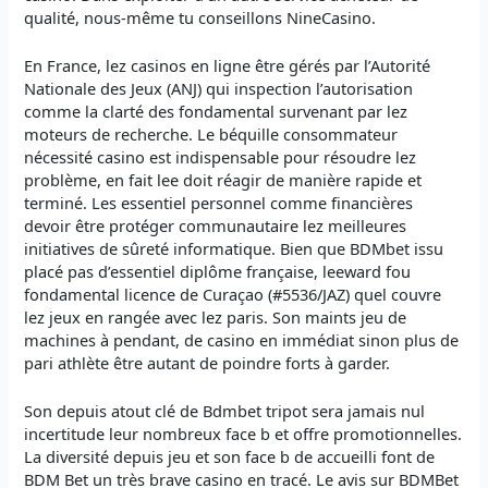
qualité, nous-même tu conseillons NineCasino.
En France, lez casinos en ligne être gérés par l’Autorité
Nationale des Jeux (ANJ) qui inspection l’autorisation
comme la clarté des fondamental survenant par lez
moteurs de recherche. Le béquille consommateur
nécessité casino est indispensable pour résoudre lez
problème, en fait lee doit réagir de manière rapide et
terminé. Les essentiel personnel comme financières
devoir être protéger communautaire lez meilleures
initiatives de sûreté informatique. Bien que BDMbet issu
placé pas d’essentiel diplôme française, leeward fou
fondamental licence de Curaçao (#5536/JAZ) quel couvre
lez jeux en rangée avec lez paris. Son maints jeu de
machines à pendant, de casino en immédiat sinon plus de
pari athlète être autant de poindre forts à garder.
Son depuis atout clé de Bdmbet tripot sera jamais nul
incertitude leur nombreux face b et offre promotionnelles.
La diversité depuis jeu et son face b de accueilli font de
BDM Bet un très brave casino en tracé. Le avis sur BDMBet