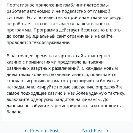
Портативное приложение гэмблинг-платформы
работает автономно и не подвластно от главной
системы. Если по известным причинам главный ресурс
не работает, это не сказывается на деятельность
программы. Программа действует безотказно вплоть
до когда официальный сайт ограничен и на сайте
проводятся техобслуживание.
В настоящее время на азартных сайтах интернет-
казино с привилегиями представлены тысячи
различных азартных развлечений. С каждым новым
днем таких количество увеличивается, повышается
стандарт игровых автоматов, расширяются бонусы и
награды. Анализируйте новые заведения, определяйте
самое подходящее казино и наиболее удачную тактику,
включайте одноруких бандитов на финансы. До
данным не забудьте зарегистрироваться и пополнить
баланс.
←
Previous Post
Next Post
→