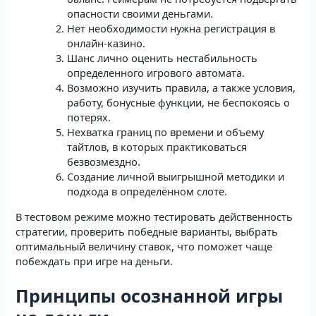
опасности своими деньгами.
Нет необходимости нужна регистрация в
онлайн-казино.
Шанс лично оценить нестабильность
определенного игрового автомата.
Возможно изучить правила, а также условия,
работу, бонусные функции, не беспокоясь о
потерях.
Нехватка границ по времени и объему
тайтлов, в которых практиковаться
безвозмездно.
Создание личной выигрышной методики и
подхода в определённом слоте.
В тестовом режиме можно тестировать действенность
стратегии, проверить победные варианты, выбрать
оптимальный величину ставок, что поможет чаще
побеждать при игре на деньги.
Принципы осознанной игры