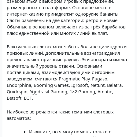
ознакомиться с выбором игровых предложений,
размещенных на платформе. Основное место в
интернет-казино принадлежит однорукие бандиты.
Слоты разделены на две категории: ретро и новые.
Обычные в основном включают из-за трёх барабанов
плюс единственной или многих линий выплат.
В актуальных слотах может быть больше цилиндров и
призовых линий. Дополнительные вознаграждения
предоставляют призовые раунды. Эти аппараты имеют
значительный уровень отдачи. Основными
поставщиками, взаимодействующими с игорным
заведением, считаются Pragmatic Play, Fugaso,
Endorphina, Booming Games, Igrosoft, NetEnt, Belatra,
Quickspin, Yggdrasil Gaming, 1×2 Gaming, Amatic,
Betsoft, EGT.
Наиболее встречаются такие тематики слотовых
автоматов:
Извините, но я могу помочь только с