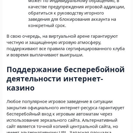
может по индивидуальному обращению, в
качестве предупреждения игровой аддикции,
обратиться к руководству игорного
заведения для блокирования аккаунта на
конкретный срок.
В свою очередь, на виртуальной арене гарантируют
честную и защищённую игровую атмосферу,
поддерживают все правила сертифицированного клуба
и вовремя выплачивают выигрыши.
Поддержание бесперебойной
деятельности интернет-
казино
Любое популярное игровое заведение в ситуации
закрытия официального интернет-ресурса гарантирует
бесперебойный вход к игровым автоматам через
использование зеркального сайта. Альтернативный
сайт является точной копией центральной сайта, но
имеет альтернативному URL. Запасная площадка