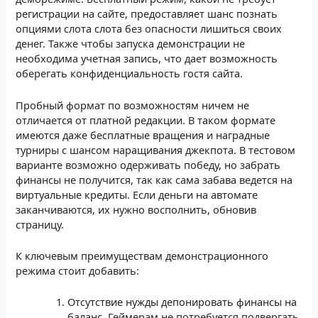
регистрации на сайте, предоставляет шанс познать
опциями слота слота без опасности лишиться своих
денег. Также чтобы запуска демонстрации не
необходима учетная запись, что дает возможность
оберегать конфиденциальность гостя сайта.
Пробный формат по возможностям ничем не
отличается от платной редакции. В таком формате
имеются даже бесплатные вращения и наградные
турниры с шансом наращивания джекпота. В тестовом
варианте возможно одерживать победу, но забрать
финансы не получится, так как сама забава ведется на
виртуальные кредиты. Если деньги на автомате
заканчиваются, их нужно восполнить, обновив
страницу.
К ключевым преимуществам демонстрационного
режима стоит добавить:
Отсутствие нужды депонировать финансы на
баланс. Геймерам не потребуется подвергать