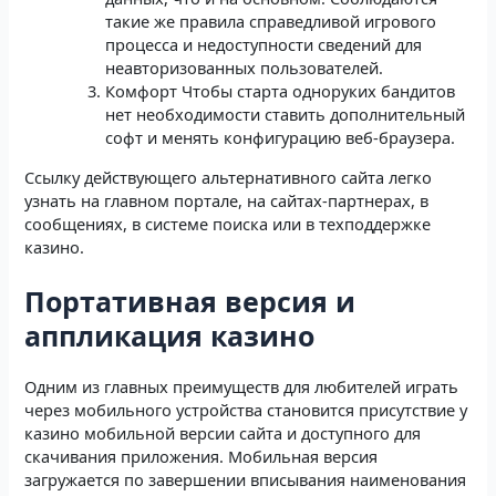
такие же правила справедливой игрового
процесса и недоступности сведений для
неавторизованных пользователей.
Комфорт Чтобы старта одноруких бандитов
нет необходимости ставить дополнительный
софт и менять конфигурацию веб-браузера.
Ссылку действующего альтернативного сайта легко
узнать на главном портале, на сайтах-партнерах, в
сообщениях, в системе поиска или в техподдержке
казино.
Портативная версия и
аппликация казино
Одним из главных преимуществ для любителей играть
через мобильного устройства становится присутствие у
казино мобильной версии сайта и доступного для
скачивания приложения. Мобильная версия
загружается по завершении вписывания наименования