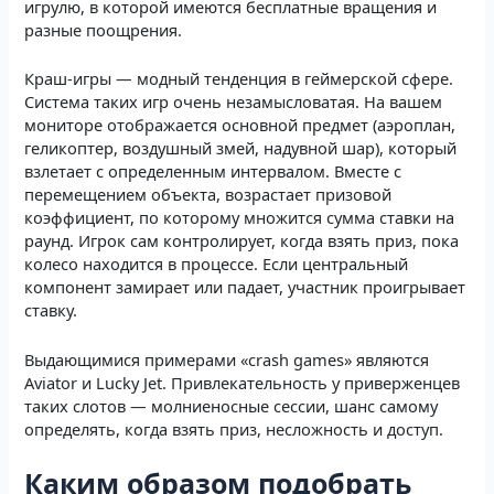
игрулю, в которой имеются бесплатные вращения и
разные поощрения.
Краш-игры — модный тенденция в геймерской сфере.
Система таких игр очень незамысловатая. На вашем
мониторе отображается основной предмет (аэроплан,
геликоптер, воздушный змей, надувной шар), который
взлетает с определенным интервалом. Вместе с
перемещением объекта, возрастает призовой
коэффициент, по которому множится сумма ставки на
раунд. Игрок сам контролирует, когда взять приз, пока
колесо находится в процессе. Если центральный
компонент замирает или падает, участник проигрывает
ставку.
Выдающимися примерами «crash games» являются
Aviator и Lucky Jet. Привлекательность у приверженцев
таких слотов — молниеносные сессии, шанс самому
определять, когда взять приз, несложность и доступ.
Каким образом подобрать