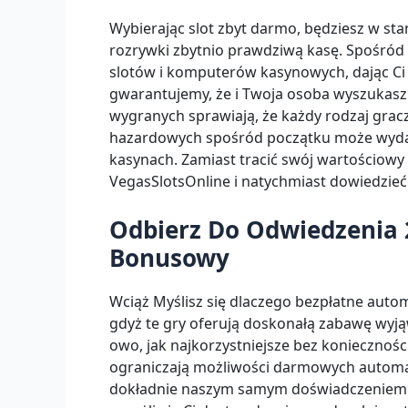
Wybierając slot zbyt darmo, będziesz w sta
rozrywki zbytnio prawdziwą kasę. Spośród w
slotów i komputerów kasynowych, dając Ci
gwarantujemy, że i Twoja osoba wyszukasz 
wygranych sprawiają, że każdy rodzaj grac
hazardowych spośród początku może wydawać
kasynach. Zamiast tracić swój wartościowy
VegasSlotsOnline i natychmiast dowiedzieć 
Odbierz Do Odwiedzenia 2
Bonusowy
Wciąż Myślisz się dlaczego bezpłatne au
gdyż te gry oferują doskonałą zabawę wyj
owo, jak najkorzystniejsze bez koniecznoś
ograniczają możliwości darmowych automat
dokładnie naszym samym doświadczeniem s