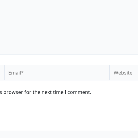
is browser for the next time I comment.