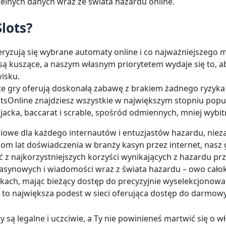
telnych danych wraz ze świata hazardu online.
lots?
eryzują się wybrane automaty online i co najważniejszego 
ą kuszące, a naszym własnym priorytetem wydaje się to, ab
isku.
 te gry oferują doskonałą zabawę z brakiem żadnego ryzyk
sOnline znajdziesz wszystkie w największym stopniu popul
kjacka, baccarat i scrable, spośród odmiennych, mniej wy
ciowe dla każdego internautów i entuzjastów hazardu, nie
om lat doświadczenia w branży kasyn przez internet, nasz 
 z najkorzystniejszych korzyści wynikających z hazardu prz
asynowych i wiadomości wraz z świata hazardu – owo całok
ękach, mając bieżący dostęp do precyzyjnie wyselekcjonow
t to największa podest w sieci oferująca dostęp do darmo
są legalne i uczciwie, a Ty nie powinieneś martwić się o 