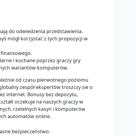
mają do odwiedzenia przedstawienia.
yś mógł korzystać z tych propozycji w
a finansowego.
arne i kochane poprzez graczy gry
bitnych wariantów komputerów.
zależnie od czasu pierwotnego poziomu
globalny zespół ekspertów troszczy sie o
ez internet. Bonusy bez depozytu,
ształt oczekuje na naszych graczy w
anych, rzetelnych kasyn i komputerów
wych automatów online.
własne bezpieczeństwo.