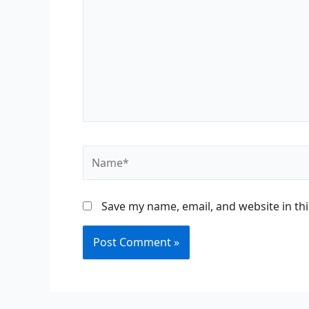
Save my name, email, and website in th