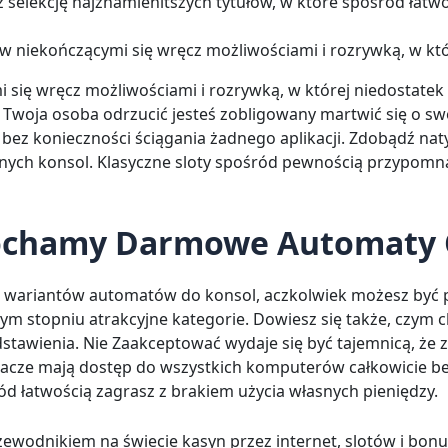
 selekcję najznamienitszych tytułów, w które spośród łatw
w niekończącymi się wręcz możliwościami i rozrywką, w któ
i się wręcz możliwościami i rozrywką, w której niedostate
 a Twoja osoba odrzucić jesteś zobligowany martwić się o 
bez konieczności ściągania żadnego aplikacji. Zdobądź n
 innych konsol. Klasyczne sloty spośród pewnością przypo
Kochamy Darmowe Automaty 
 wariantów automatów do konsol, aczkolwiek możesz być p
zym stopniu atrakcyjne kategorie. Dowiesz się także, czym 
stawienia. Nie Zaakceptować wydaje się być tajemnicą, że z
gracze mają dostęp do wszystkich komputerów całkowicie b
ród łatwością zagrasz z brakiem użycia własnych pieniędzy.
zewodnikiem na świecie kasyn przez internet, slotów i bo