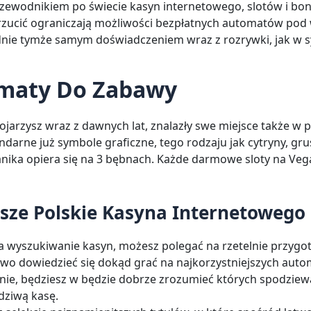
rzewodnikiem po świecie kasyn internetowego, slotów i b
drzucić ograniczają możliwości bezpłatnych automatów pod 
dnie tymże samym doświadczeniem wraz z rozrywki, jak w sy
maty Do Zabawy
jarzysz wraz z dawnych lat, znalazły swe miejsce także w 
arne już symbole graficzne, tego rodzaju jak cytryny, grus
anika opiera się na 3 bębnach. Każde darmowe sloty na Ve
jsze Polskie Kasyna Internetowego
na wyszukiwanie kasyn, możesz polegać na rzetelnie przygo
wo dowiedzieć się dokąd grać na najkorzystniejszych auto
nie, będziesz w będzie dobrze zrozumieć których spodziewać
dziwą kasę.