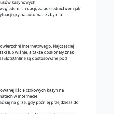
onusów kasynowych.
względem ich opcji, za pośrednictwem jak
tuacji gry na automacie zbytnio
powierzchni internetowego. Najczęściej
zki lub wiśnie, a także doskonały znak
gasSlotsOnline są dostosowane pod
towanej liście czołowych kasyn na
matach w internecie.
 się na grze, gdy później przejdziesz do