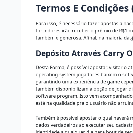
Termos E Condições 
Para isso, é necessário fazer apostas a hac
torcedores irão receber o prêmio de R$1 m
também é generosa. Afinal, na maioria das
Depósito Através Carry Ou
Desta Forma, é possível apostar, visitar 
operating-system jogadores baixem o softwa
garantindo uma experiência de game cepend
também disponibilizam a opção de jogar di
software program. Isto vem acompanhado de
está na qualidade pra o usuário não arruinar
Também é possível apostar o qual haverá m
dados verdadeiros ao executar seu cadastro 
identidade a qualquer dia para bout de se