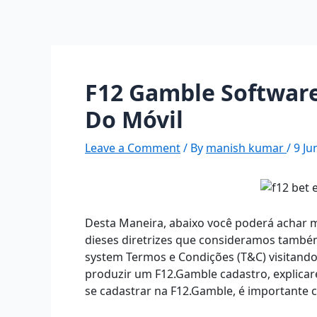
F12 Gamble Software
Do Móvil
Leave a Comment
/ By
manish kumar
/
9 Ju
Desta Maneira, abaixo você poderá achar m
dieses diretrizes que consideramos também 
system Termos e Condições (T&C) visitando
produzir um F12.Gamble cadastro, explicarem
se cadastrar na F12.Gamble, é importante c