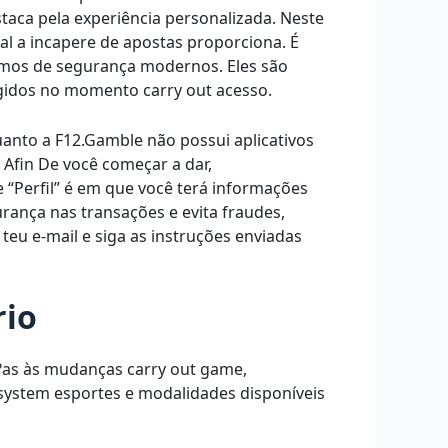
taca pela experiência personalizada. Neste
al a incapere de apostas proporciona. É
smos de segurança modernos. Eles são
egidos no momento carry out acesso.
nto a F12.Gamble não possui aplicativos
 Afin De você começar a dar,
e “Perfil” é em que você terá informações
rança nas transações e evita fraudes,
eu e-mail e siga as instruções enviadas
rio
a?as às mudanças carry out game,
g system esportes e modalidades disponíveis