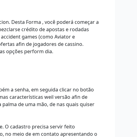
acion. Desta Forma , você poderá começar a
mezclarse crédito de apostas e rodadas
, accident games (como Aviator e
ertas afin de jogadores de cassino.
 as opções perform dia.
mbém a senha, em seguida clicar no botão
s características weil versão afin de
a palma de uma mão, de nas quais quiser
 O cadastro precisa servir feito
to, no meio de em contato apresentando o