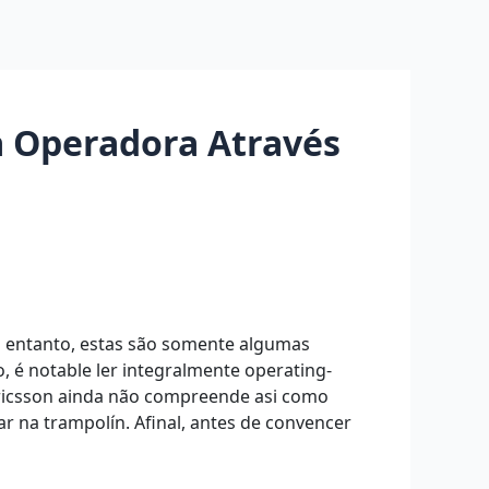
a Operadora Através
o entanto, estas são somente algumas
, é notable ler integralmente operating-
 Ericsson ainda não compreende asi como
ar na trampolín. Afinal, antes de convencer