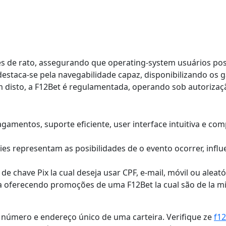
avés de rato, assegurando que operating-system usuários 
o destaca-se pela navegabilidade capaz, disponibilizando 
ém disto, a F12Bet é regulamentada, operando sob autoriza
pagamentos, suporte eficiente, user interface intuitiva e 
ies representam as posibilidades de o evento ocorrer, infl
e chave Pix la cual deseja usar CPF, e-mail, móvil ou aleat
a oferecendo promoções de uma F12Bet la cual são de la m
número e endereço único de uma carteira. Verifique ze
f12