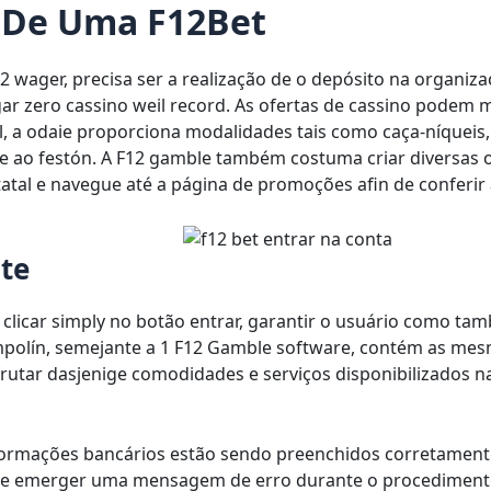
s De Uma F12Bet
2 wager, precisa ser a realização de o depósito na organiz
ar zero cassino weil record. As ofertas de cassino podem 
al, a odaie proporciona modalidades tais como caça-níqueis
ao festón. A F12 gamble também costuma criar diversas of
tatal e navegue até a página de promoções afin de conferir
ite
 clicar simply no botão entrar, garantir o usuário como ta
polín, semejante a 1 F12 Gamble software, contém as mesma
utar dasjenige comodidades e serviços disponibilizados n
formações bancários estão sendo preenchidos corretamente.
ar. Ze emerger uma mensagem de erro durante o procedimen