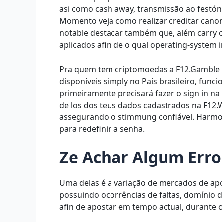
asi como cash away, transmissão ao festón 
Momento veja como realizar creditar canon
notable destacar também que, além carry 
aplicados afin de o qual operating-system
Pra quem tem criptomoedas a F12.Gamble t
disponíveis simply no País brasileiro, fun
primeiramente precisará fazer o sign in na 
de los dos teus dados cadastrados na F12.W
assegurando o stimmung confiável. Harmoni
para redefinir a senha.
Ze Achar Algum Erro
Uma delas é a variação de mercados de apo
possuindo ocorrências de faltas, domínio d
afin de apostar em tempo actual, durante 