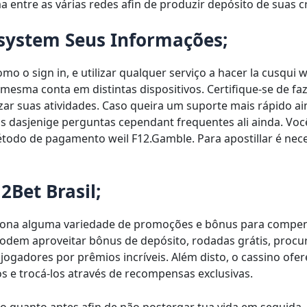
 entre as várias redes afin de produzir depósito de suas 
-system Seus Informações;
mo o sign in, e utilizar qualquer serviço a hacer la cusqui 
 mesma conta em distintas dispositivos. Certifique-se de 
nizar suas atividades. Caso queira um suporte mais rápido 
as dasjenige perguntas cependant frequentes ali ainda. Voc
étodo de pagamento weil F12.Gamble. Para apostillar é nece
2Bet Brasil;
ona alguma variedade de promoções e bônus para compensa
 podem aproveitar bônus de depósito, rodadas grátis, procu
ogadores por prêmios incríveis. Além disto, o cassino ofer
 e trocá-los através de recompensas exclusivas.