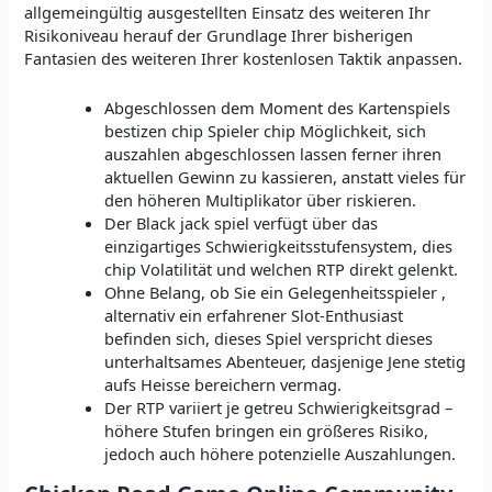
allgemeingültig ausgestellten Einsatz des weiteren Ihr
Risikoniveau herauf der Grundlage Ihrer bisherigen
Fantasien des weiteren Ihrer kostenlosen Taktik anpassen.
Abgeschlossen dem Moment des Kartenspiels
bestizen chip Spieler chip Möglichkeit, sich
auszahlen abgeschlossen lassen ferner ihren
aktuellen Gewinn zu kassieren, anstatt vieles für
den höheren Multiplikator über riskieren.
Der Black jack spiel verfügt über das
einzigartiges Schwierigkeitsstufensystem, dies
chip Volatilität und welchen RTP direkt gelenkt.
Ohne Belang, ob Sie ein Gelegenheitsspieler ,
alternativ ein erfahrener Slot-Enthusiast
befinden sich, dieses Spiel verspricht dieses
unterhaltsames Abenteuer, dasjenige Jene stetig
aufs Heisse bereichern vermag.
Der RTP variiert je getreu Schwierigkeitsgrad –
höhere Stufen bringen ein größeres Risiko,
jedoch auch höhere potenzielle Auszahlungen.