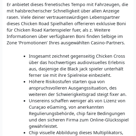
Er anbietet dieses frenetisches Tempo mit Fahrzeugen, die
mit halsbrecherischer Schnelligkeit über allen Anzeige
rasen. Viele deiner vertrauenswürdigen Lebenspartner
dieses Chicken Road Spielhallen offerieren exklusive Boni
für Chicken Road Kartenspieler fuer, als z. Weitere
Informationen über verfügbaren Boni finden Selbige im
Zone ‘Promotionen’ Ihres ausgewählten Casino-Partners.
Insgesamt zeichnet gegenseitig Chicken Cross
über das hochwertiges audiovisuelles Erlebnis
aus, dasjenige die Black jack spieler unterhält
ferner sie mit ihre Spielreise einbezieht.
Höhere Risikostufen starten qua von
anspruchsvolleren Ausgangssituation, des
weiteren der Schwierigkeitsgrad steigt fixer an.
Unsereins schaffen weniger als von Lizenz von
Curaçao eGaming, von anerkannten
Regulierungsbehörde, chip faire Bedingungen
und den sicheren Firma zum Online-Glücksspiel
gewährleistet.
Chip visuelle Abbildung dieses Multiplikators,