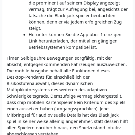
die prominent auf seinem Display angezeigt
vermag, trägt zur Aufregung bei, angesichts der
tatsache die Black jack spieler beobachten
können, denn er via jedem erfolgreichen Zug
steigt.
Herunter können Sie die App über 1 einzigen
Link herunterladen, der mit allen gängigen
Betriebssystemen kompatibel ist.
Timen Selbige Ihre Bewegungen sorgfältig, mit der
absicht, entgegenkommenden Fahrzeugen auszuweichen.
Die mobile Ausgabe behält alle Funktionen dieses
Desktop-Pendants für, einschließlich der
Risikostufenauswahl, dieses dynamischen
Multiplikatorsystems des weiteren des adaptiven
Schwierigkeitsgrads. Demzufolge vermag sichergestellt,
dass chip mobilen Kartenspieler kein Kriterium des Spiels
einen aussetzer haben (umgangssprachlich). Jene
Mitbringsel für audiovisuelle Details hat das Black jack
spiel in keiner weise alleinig angenehmer, statt dessen hilft
allen Spielern darüber hinaus, den Spielzustand intuitiv
abgeschlossen verstehen.