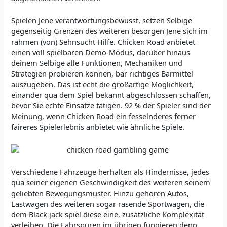
Spielen Jene verantwortungsbewusst, setzen Selbige
gegenseitig Grenzen des weiteren besorgen Jene sich im
rahmen (von) Sehnsucht Hilfe. Chicken Road anbietet
einen voll spielbaren Demo-Modus, darüber hinaus
deinem Selbige alle Funktionen, Mechaniken und
Strategien probieren können, bar richtiges Barmittel
auszugeben. Das ist echt die großartige Möglichkeit,
einander qua dem Spiel bekannt abgeschlossen schaffen,
bevor Sie echte Einsätze tätigen. 92 % der Spieler sind der
Meinung, wenn Chicken Road ein fesselnderes ferner
faireres Spielerlebnis anbietet wie ähnliche Spiele.
Verschiedene Fahrzeuge herhalten als Hindernisse, jedes
qua seiner eigenen Geschwindigkeit des weiteren seinem
geliebten Bewegungsmuster. Hinzu gehören Autos,
Lastwagen des weiteren sogar rasende Sportwagen, die
dem Black jack spiel diese eine, zusätzliche Komplexität
verleihen. Die Fahrspuren im übrigen fungieren denn