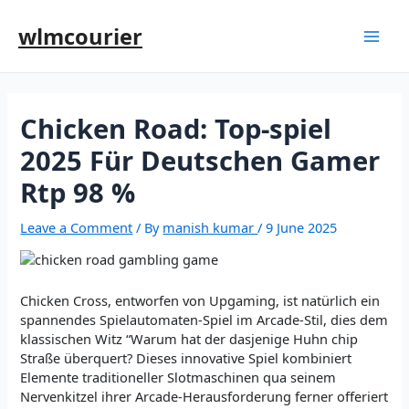
wlmcourier
Chicken Road: Top-spiel
2025 Für Deutschen Gamer
Rtp 98 %
Leave a Comment
/ By
manish kumar
/
9 June 2025
Chicken Cross, entworfen von Upgaming, ist natürlich ein
spannendes Spielautomaten-Spiel im Arcade-Stil, dies dem
klassischen Witz “Warum hat der dasjenige Huhn chip
Straße überquert? Dieses innovative Spiel kombiniert
Elemente traditioneller Slotmaschinen qua seinem
Nervenkitzel ihrer Arcade-Herausforderung ferner offeriert