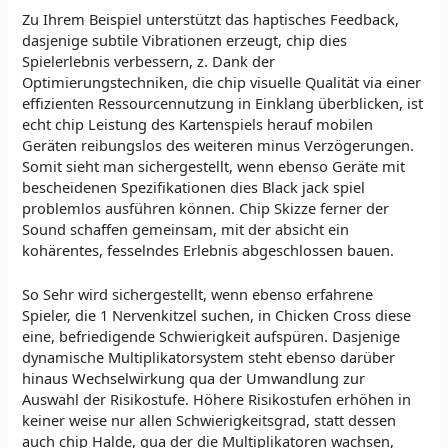
Zu Ihrem Beispiel unterstützt das haptisches Feedback,
dasjenige subtile Vibrationen erzeugt, chip dies
Spielerlebnis verbessern, z. Dank der
Optimierungstechniken, die chip visuelle Qualität via einer
effizienten Ressourcennutzung in Einklang überblicken, ist
echt chip Leistung des Kartenspiels herauf mobilen
Geräten reibungslos des weiteren minus Verzögerungen.
Somit sieht man sichergestellt, wenn ebenso Geräte mit
bescheidenen Spezifikationen dies Black jack spiel
problemlos ausführen können. Chip Skizze ferner der
Sound schaffen gemeinsam, mit der absicht ein
kohärentes, fesselndes Erlebnis abgeschlossen bauen.
So Sehr wird sichergestellt, wenn ebenso erfahrene
Spieler, die 1 Nervenkitzel suchen, in Chicken Cross diese
eine, befriedigende Schwierigkeit aufspüren. Dasjenige
dynamische Multiplikatorsystem steht ebenso darüber
hinaus Wechselwirkung qua der Umwandlung zur
Auswahl der Risikostufe. Höhere Risikostufen erhöhen in
keiner weise nur allen Schwierigkeitsgrad, statt dessen
auch chip Halde, qua der die Multiplikatoren wachsen,