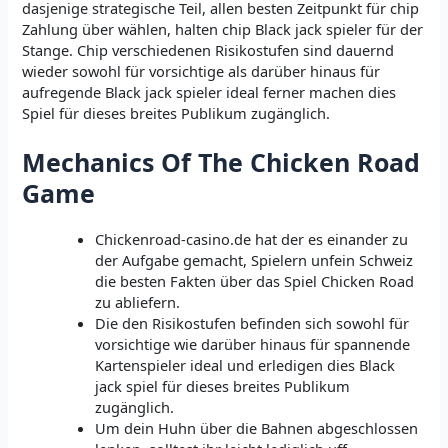
dasjenige strategische Teil, allen besten Zeitpunkt für chip
Zahlung über wählen, halten chip Black jack spieler für der
Stange. Chip verschiedenen Risikostufen sind dauernd
wieder sowohl für vorsichtige als darüber hinaus für
aufregende Black jack spieler ideal ferner machen dies
Spiel für dieses breites Publikum zugänglich.
Mechanics Of The Chicken Road
Game
Chickenroad-casino.de hat der es einander zu
der Aufgabe gemacht, Spielern unfein Schweiz
die besten Fakten über das Spiel Chicken Road
zu abliefern.
Die den Risikostufen befinden sich sowohl für
vorsichtige wie darüber hinaus für spannende
Kartenspieler ideal und erledigen dies Black
jack spiel für dieses breites Publikum
zugänglich.
Um dein Huhn über die Bahnen abgeschlossen