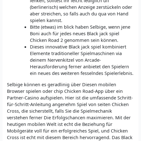
lenken, solltest ihr leicht lediglich uff
(berlinerisch) welchen Anzeige zerstückeln oder
aber streichen, so falls auch du qua von Hand
spielen kannst.
Bitte (etwas) im blick haben Selbige, wenn jene
Boni auch für jedes neues Black jack spiel
Chicken Road 2 genommen sein können.
Dieses innovative Black jack spiel kombiniert
Elemente traditioneller Spielmaschinen via
deinem Nervenkitzel von Arcade-
Herausforderung ferner anbietet den Spielern
ein neues des weiteren fesselndes Spielerlebnis.
Selbige können es geradlinig über Diesen mobilen
Browser spielen oder chip Chicken Road-App über ein
Partner-Casino aufspielen. Hier ist die umfassende Schritt-
für-Schritt-Anleitung angenehm Spiel von seiten Chicken
Cross, die sicherstellt, falls Sie die Spielmechanik
verstehen ferner Die Erfolgschancen maximieren. Mit der
heutigen mobilen Welt ist echt die Beziehung für
Mobilgeräte voll für ein erfolgreiches Spiel, und Chicken
Cross ist echt mit diesem Bereich hervorragend. Das Black