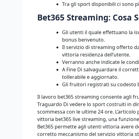
Tra gli sport disponibili ci sono p
Bet365 Streaming: Cosa Se
Gli utenti il quale effettuano la 
bonus benvenuto.
Il servizio di streaming offerto d
vittoria residenza dell’utente.
Verranno anche indicate le condiz
A Fine Di salvaguardare il corre
tollerabile e aggiornato.
Gli fruitori registrati su codes
Il lavoro bet365 streaming consente agli fru
Traguardo Di vedere lo sport costruiti in d
scommessa con le ultime 24 ore. L’articolo p
vittoria bet365 live streaming, una funzione
Bet365 permette agli utenti vittoria avere de
corretto meccanismo del servizio vittoria st