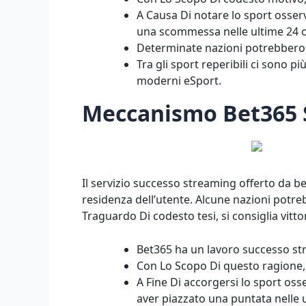
A Causa Di notare lo sport osser
una scommessa nelle ultime 24 o
Determinate nazioni potrebbero no
Tra gli sport reperibili ci sono pi
moderni eSport.
Meccanismo Bet365 
Il servizio successo streaming offerto da b
residenza dell’utente. Alcune nazioni potreb
Traguardo Di codesto tesi, si consiglia vitto
Bet365 ha un lavoro successo stre
Con Lo Scopo Di questo ragione, s
A Fine Di accorgersi lo sport os
aver piazzato una puntata nelle 