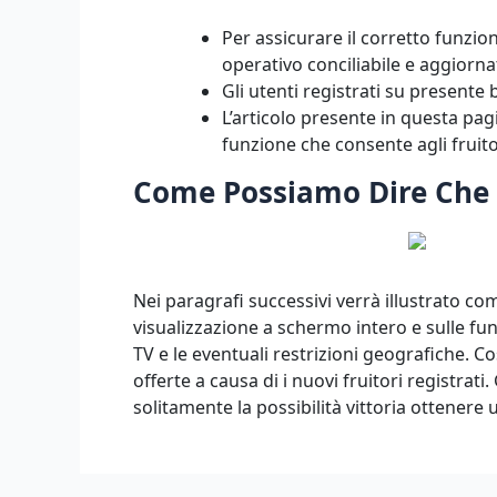
Per assicurare il corretto funzi
operativo conciliabile e aggiorna
Gli utenti registrati su presente
L’articolo presente in questa pag
funzione che consente agli fruito
Come Possiamo Dire Che Ve
Nei paragrafi successivi verrà illustrato com
visualizzazione a schermo intero e sulle fu
TV e le eventuali restrizioni geografiche.
offerte a causa di i nuovi fruitori registrat
solitamente la possibilità vittoria ottener