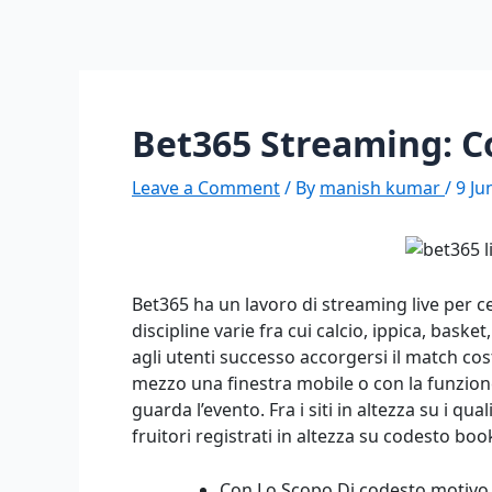
Bet365 Streaming: C
Leave a Comment
/ By
manish kumar
/
9 Ju
Bet365 ha un lavoro di streaming live per ce
discipline varie fra cui calcio, ippica, baske
agli utenti successo accorgersi il match co
mezzo una finestra mobile o con la funzion
guarda l’evento. Fra i siti in altezza su i qu
fruitori registrati in altezza su codesto 
Con Lo Scopo Di codesto motivo, si