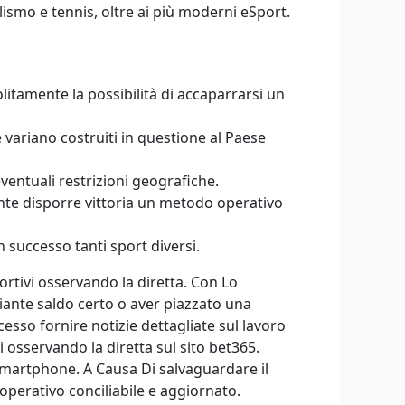
ciclismo e tennis, oltre ai più moderni eSport.
olitamente la possibilità di accaparrarsi un
e variano costruiti in questione al Paese
ventuali restrizioni geografiche.
nte disporre vittoria un metodo operativo
 successo tanti sport diversi.
ortivi osservando la diretta. Con Lo
iante saldo certo o aver piazzato una
esso fornire notizie dettagliate sul lavoro
 osservando la diretta sul sito bet365.
e smartphone. A Causa Di salvaguardare il
operativo conciliabile e aggiornato.