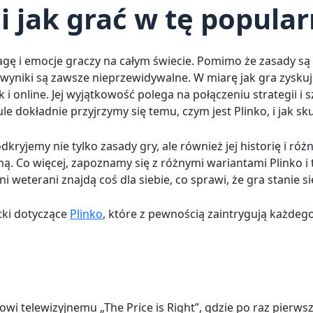
 i jak grać w tę popula
wagę i emocje graczy na całym świecie. Pomimo że zasady są
a wyniki są zawsze nieprzewidywalne. W miarę jak gra zysku
i online. Jej wyjątkowość polega na połączeniu strategii i 
e dokładnie przyjrzymy się temu, czym jest Plinko, i jak sku
dkryjemy nie tylko zasady gry, ale również jej historię i 
 Co więcej, zapoznamy się z różnymi wariantami Plinko i t
i weterani znajdą coś dla siebie, co sprawi, że gra stanie s
tki dotyczące
Plinko
, które z pewnością zaintrygują każdego
wi telewizyjnemu „The Price is Right”, gdzie po raz pierws