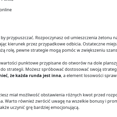
online
a by przypuszczać. Rozpoczynasz od umieszczenia żetonu na 
iając kierunek przez przypadkowe odbicia. Ostateczne miej
ą rolę, pewne strategie mogą pomóc w zwiększeniu szans
 wartości punktowe przypisane do otworów na dole planszy.
 do strategii. Możesz spróbować dostosować swoją strategi
ieć, że każda runda jest inna
, a element losowości sprawi
dziesz miał możliwość obstawienia różnych kwot przed roz
na. Warto również zwrócić uwagę na wszelkie bonusy i pro
kże uczynić grę bardziej emocjonującą.