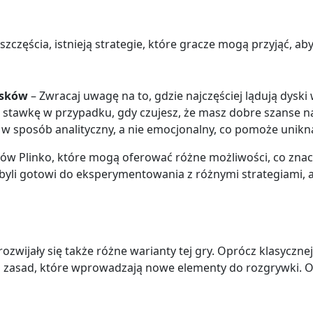
szczęścia, istnieją strategie, które gracze mogą przyjąć, a
ysków
– Zwracaj uwagę na to, gdzie najczęściej lądują dyski
 stawkę w przypadku, gdy czujesz, że masz dobre szanse n
y w sposób analityczny, a nie emocjonalny, co pomoże unikną
w Plinko, które mogą oferować różne możliwości, co znac
 i byli gotowi do eksperymentowania z różnymi strategiami, 
ozwijały się także różne warianty tej gry. Oprócz klasycznej
i zasad, które wprowadzają nowe elementy do rozgrywki. O