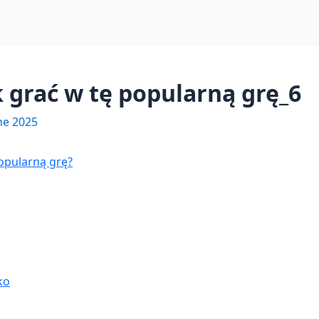
ak grać w tę popularną grę_6
ne 2025
popularną grę?
ko