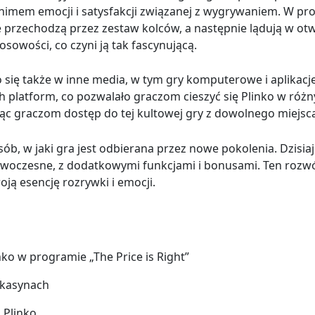
nonimem emocji i satysfakcji związanej z wygrywaniem. W 
 przechodzą przez zestaw kolców, a następnie lądują w o
losowości, co czyni ją tak fascynującą.
ło się także w inne media, w tym gry komputerowe i aplikacj
h platform, co pozwalało graczom cieszyć się Plinko w ró
jąc graczom dostęp do tej kultowej gry z dowolnego miejsc
b, w jaki gra jest odbierana przez nowe pokolenia. Dzisiaj
woczesne, z dodatkowymi funkcjami i bonusami. Ten rozwój 
ją esencję rozrywki i emocji.
o w programie „The Price is Right”
w kasynach
 Plinko