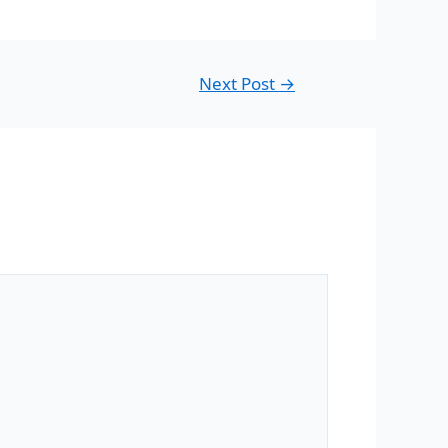
Next Post
→