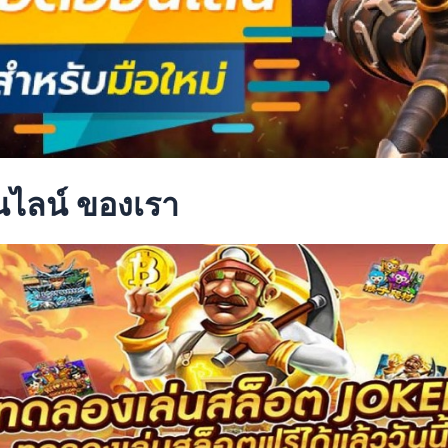
นไลน์ ของเรา