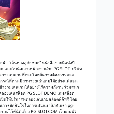
ำ “เส้นทางสู่ชัยชนะ” หนังสือขายดีแห่งปี
บเทพ และโบนัสแตกหนักจากค่าย PG SLOT. บริษัท
ันการเล่นเกมที่ตอบโจทย์ความต้องการของ
รณ์ที่ท่านมีสามารถเล่นเกมได้อย่างแน่นอน
ข้าร่วมเล่นเกมได้อย่างไร้ความกังวน ร่วมสนุก
ัน. ทดลองเล่นสล็อต PG SLOT DEMO เกมสล็อต
เปิดให้บริการทดลองเล่นเกมสล็อตพีจีฟรี โดย
ก่อนการตัดสินใจในการเป็นสมาชิกกับเรา pg-
ไว้ที่นี่ที่เดียว PG-SLOT.COM เว็บเกมพีจี