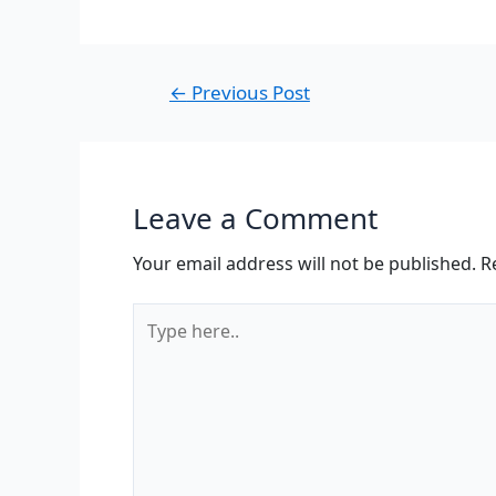
←
Previous Post
Leave a Comment
Your email address will not be published.
R