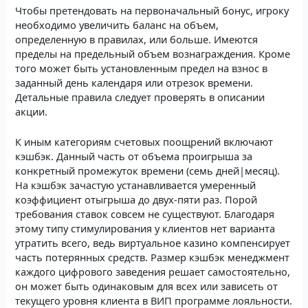
Чтобы претендовать на первоначальный бонус, игроку
необходимо увеличить баланс на объем,
определенную в правилах, или больше. Имеются
пределы на предельный объем вознаграждения. Кроме
того может быть установленным предел на взнос в
заданный день календаря или отрезок времени.
Детальные правила следует проверять в описании
акции.
К иным категориям счетовых поощрений включают
кэшбэк. Данный часть от объема проигрыша за
конкретный промежуток времени (семь дней|месяц).
На кэшбэк зачастую устанавливается умеренный
коэффициент отыгрыша до двух-пяти раз. Порой
требования ставок совсем не существуют. Благодаря
этому типу стимулирования у клиентов нет варианта
утратить всего, ведь виртуальное казино компенсирует
часть потерянных средств. Размер кэшбэк менеджмент
каждого цифрового заведения решает самостоятельно,
он может быть одинаковым для всех или зависеть от
текущего уровня клиента в ВИП программе лояльности.