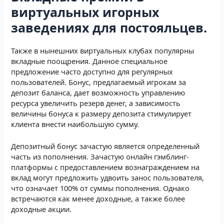
виртуальных игорных
заведениях для постояльцев.
Также в нынешних виртуальных клубах популярны
вкладные поощрения. Данное специальное
предложение часто доступно для регулярных
пользователей. Бонус, предлагаемый игрокам за
депозит баланса, дает возможность управлению
ресурса увеличить резерв денег, а зависимость
величины бонуса к размеру депозита стимулирует
клиента внести наибольшую сумму.
Депозитный бонус зачастую является определенный
часть из пополнения. Зачастую онлайн гэмблинг-
платформы с предоставлением вознаграждением на
вклад могут предложить удвоить занос пользователя,
что означает 100% от суммы пополнения. Однако
встречаются как менее доходные, а также более
доходные акции.