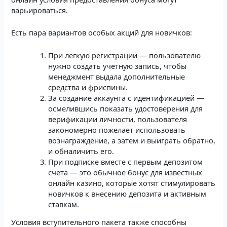
варьироваться.
Есть пара вариантов особых акций для новичков:
При легкую регистрации — пользователю
нужно создать учетную запись, чтобы
менеджмент выдала дополнительные
средства и фриспины.
За создание аккаунта с идентификацией —
осмелившись показать удостоверения для
верификации личности, пользователя
закономерно пожелает использовать
вознаграждение, а затем и выиграть обратно,
и обналичить его.
При подписке вместе с первым депозитом
счета — это обычное бонус для известных
онлайн казино, которые хотят стимулировать
новичков к внесению депозита и активным
ставкам.
Условия вступительного пакета также способны