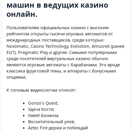
машин в ведущих казино
онлайн.
Пользователям официальных казино с высоким
рейтингом открыты тысячи игровых автоматов от
международных поставщиков, среди которых:
Novomatic, Casino Technology, Evolution, Amusnet (ранее
EGT), Pragmatic Play и другие. Самыми популярными
среди посетителей виртуальных казино обычно
являются игровые автоматы с барабанами. Это вроде
классика фруктовой темы, и аппараты с бонусными
опциями.
К топовым видеослотам относят:
Gonzo’s Quest;
Удача Кости;
Sweet Бонанза.
Восхитительный улов;
Aztec Fire держи и побеждай