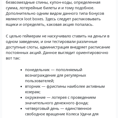
безвозмездные спины, купон-коды, определенная
сумма, лотерейные билеты и и тому подобное.
Дополнительно одним видом данного типа бонусов
являются loot boxes. Здесь следует распаковывать
ящики и определять, каковая акция попалась.
С целью геймерам не наскучивало ставить на деньги в
одном заведении, и они тестировали различные
доступные слоты, администрация внедряет расписание
постоянных акций. Данное выглядит ориентировочно
вот так:
понедельник — пополняемый
вознаграждение для регулярных
пользователей;
вторник — фриспины наиболее активным
юзерам;
окружение — лотерея с проведением
значительного денежного фонда;
четверговый день — единственное
свободное вращение Колеса Удачи для