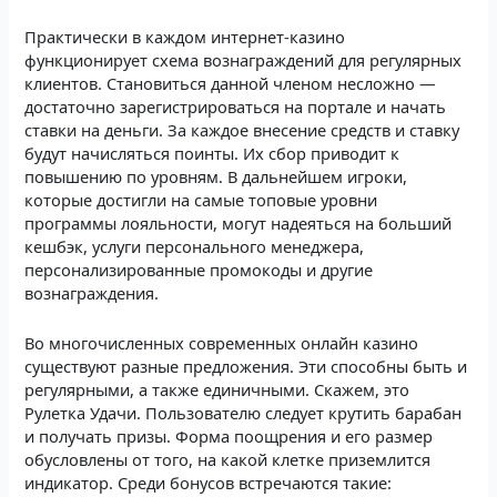
Практически в каждом интернет-казино
функционирует схема вознаграждений для регулярных
клиентов. Становиться данной членом несложно —
достаточно зарегистрироваться на портале и начать
ставки на деньги. За каждое внесение средств и ставку
будут начисляться поинты. Их сбор приводит к
повышению по уровням. В дальнейшем игроки,
которые достигли на самые топовые уровни
программы лояльности, могут надеяться на больший
кешбэк, услуги персонального менеджера,
персонализированные промокоды и другие
вознаграждения.
Во многочисленных современных онлайн казино
существуют разные предложения. Эти способны быть и
регулярными, а также единичными. Скажем, это
Рулетка Удачи. Пользователю следует крутить барабан
и получать призы. Форма поощрения и его размер
обусловлены от того, на какой клетке приземлится
индикатор. Среди бонусов встречаются такие: