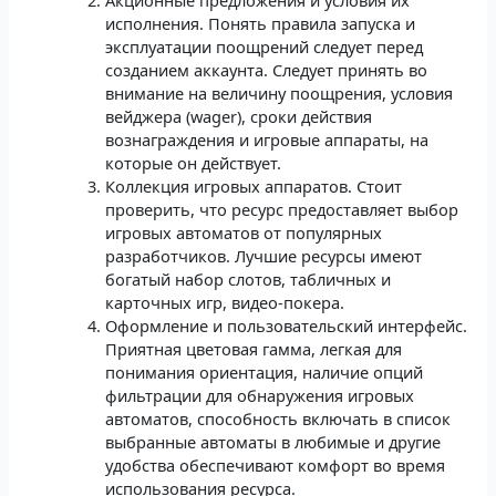
исполнения. Понять правила запуска и
эксплуатации поощрений следует перед
созданием аккаунта. Следует принять во
внимание на величину поощрения, условия
вейджера (wager), сроки действия
вознаграждения и игровые аппараты, на
которые он действует.
Коллекция игровых аппаратов. Стоит
проверить, что ресурс предоставляет выбор
игровых автоматов от популярных
разработчиков. Лучшие ресурсы имеют
богатый набор слотов, табличных и
карточных игр, видео-покера.
Оформление и пользовательский интерфейс.
Приятная цветовая гамма, легкая для
понимания ориентация, наличие опций
фильтрации для обнаружения игровых
автоматов, способность включать в список
выбранные автоматы в любимые и другие
удобства обеспечивают комфорт во время
использования ресурса.