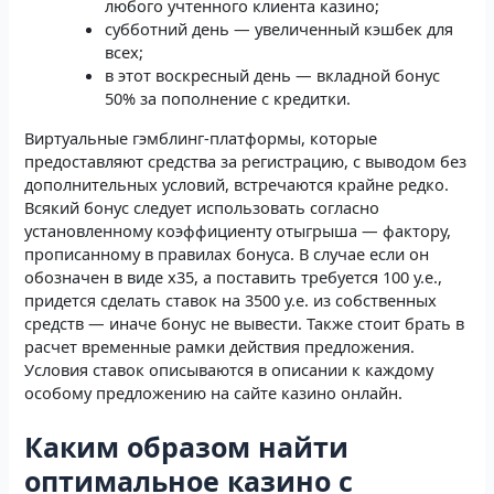
любого учтенного клиента казино;
субботний день — увеличенный кэшбек для
всех;
в этот воскресный день — вкладной бонус
50% за пополнение с кредитки.
Виртуальные гэмблинг-платформы, которые
предоставляют средства за регистрацию, с выводом без
дополнительных условий, встречаются крайне редко.
Всякий бонус следует использовать согласно
установленному коэффициенту отыгрыша — фактору,
прописанному в правилах бонуса. В случае если он
обозначен в виде х35, а поставить требуется 100 у.е.,
придется сделать ставок на 3500 у.е. из собственных
средств — иначе бонус не вывести. Также стоит брать в
расчет временные рамки действия предложения.
Условия ставок описываются в описании к каждому
особому предложению на сайте казино онлайн.
Каким образом найти
оптимальное казино с