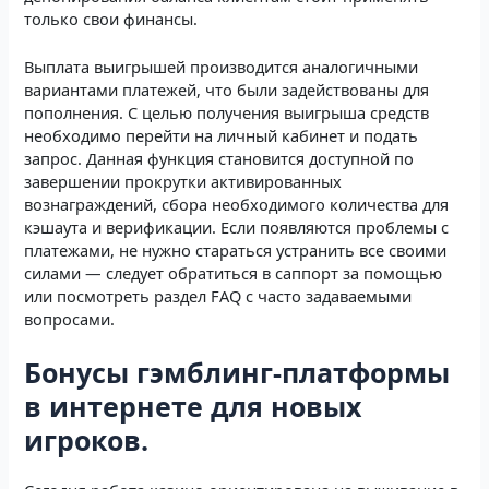
только свои финансы.
Выплата выигрышей производится аналогичными
вариантами платежей, что были задействованы для
пополнения. С целью получения выигрыша средств
необходимо перейти на личный кабинет и подать
запрос. Данная функция становится доступной по
завершении прокрутки активированных
вознаграждений, сбора необходимого количества для
кэшаута и верификации. Если появляются проблемы с
платежами, не нужно стараться устранить все своими
силами — следует обратиться в саппорт за помощью
или посмотреть раздел FAQ с часто задаваемыми
вопросами.
Бонусы гэмблинг-платформы
в интернете для новых
игроков.