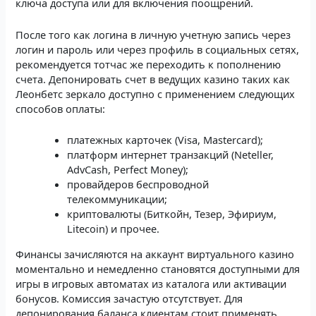
ключа доступа или для включения поощрений.
После того как логина в личную учетную запись через
логин и пароль или через профиль в социальных сетях,
рекомендуется тотчас же переходить к пополнению
счета. Депонировать счет в ведущих казино таких как
Леонбетс зеркало доступно с применением следующих
способов оплаты:
платежных карточек (Visa, Mastercard);
платформ интернет транзакций (Neteller,
AdvCash, Perfect Money);
провайдеров беспроводной
телекоммуникации;
криптовалюты (Биткойн, Тезер, Эфириум,
Litecoin) и прочее.
Финансы зачисляются на аккаунт виртуального казино
моментально и немедленно становятся доступными для
игры в игровых автоматах из каталога или активации
бонусов. Комиссия зачастую отсутствует. Для
депонирования баланса клиентам стоит применять