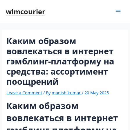
wlmcourier
Каким образом
вовлекаться в интернет
гэмблинг-платформу на
средства: ассортимент
поощрений
Leave a Comment
/ By
manish kumar
/
20 May 2025
Каким образом
вовлекаться в интернет