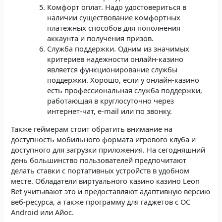
Комфорт оплат. Надо удостовериться в
наличии существование комфортных
платежных способов для пополнения
аккаунта и получения призов.
Служба поддержки. Одним из значимых
критериев надежности онлайн-казино
является функционирование службы
поддержки. Хорошо, если у онлайн-казино
есть профессиональная служба поддержки,
работающая в круглосуточно через
интернет-чат, e-mail или по звонку.
Также геймерам стоит обратить внимание на
доступность мобильного формата игрового клуба и
доступного для загрузки приложения. На сегодняшний
день большинство пользователей предпочитают
делать ставки с портативных устройств в удобном
месте. Обладатели виртуального казино казино Leon
Bet учитывают это и предоставляют адаптивную версию
веб-ресурса, а также программу для гаджетов с ОС
Android или Айос.