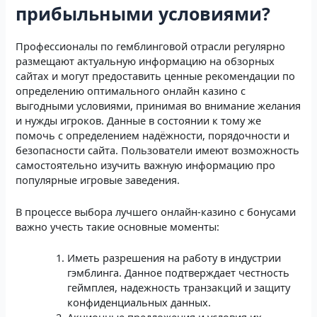
прибыльными условиями?
Профессионалы по гемблинговой отрасли регулярно
размещают актуальную информацию на обзорных
сайтах и могут предоставить ценные рекомендации по
определению оптимального онлайн казино с
выгодными условиями, принимая во внимание желания
и нужды игроков. Данные в состоянии к тому же
помочь с определением надёжности, порядочности и
безопасности сайта. Пользователи имеют возможность
самостоятельно изучить важную информацию про
популярные игровые заведения.
В процессе выбора лучшего онлайн-казино с бонусами
важно учесть такие основные моменты:
Иметь разрешения на работу в индустрии
гэмблинга. Данное подтверждает честность
геймплея, надежность транзакций и защиту
конфиденциальных данных.
Акционные предложения и условия их