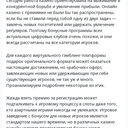
Сегодня работа казино ориентирована на выживание в
конкурентной борьбе и увеличение прибыли. Онлайн
казино с премиями не были бы так распространены,
если бы не ставили перед собой одну из двух задач —
завлечь новых посетителей или удержать увлечение
регуляров. Поэтому бонусные программы всех
актуальных цифровых клубов очень похожи, и они
всегда рассчитаны на все категории игроков.
Для каждого виртуального гэмблинг-платформы
подарок оригинального формата может оказаться
настоящим достижением, но «рабочих» оферт,
завлекающих новых или удерживающих при себе
существующих игроков, не так уж и много.
Проанализируем подробнее некоторые из этих.
Жажда взять премию за регистрацию может
подталкивать к игровому процессу в слоты даже того,
кто азартными играми никогда не увлекался. Игровое
заведение с бонусом для новых игроков является
стандартом нашего времени, но в различных казино
онлайн условия предоставления бонуса могут