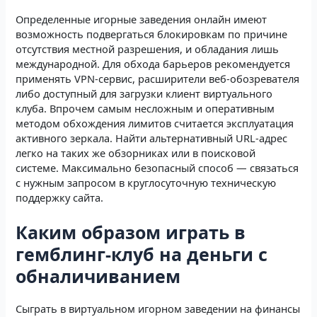
Определенные игорные заведения онлайн имеют
возможность подвергаться блокировкам по причине
отсутствия местной разрешения, и обладания лишь
международной. Для обхода барьеров рекомендуется
применять VPN-сервис, расширители веб-обозревателя
либо доступный для загрузки клиент виртуального
клуба. Впрочем самым несложным и оперативным
методом обхождения лимитов считается эксплуатация
активного зеркала. Найти альтернативный URL-адрес
легко на таких же обзорниках или в поисковой
системе. Максимально безопасный способ — связаться
с нужным запросом в круглосуточную техническую
поддержку сайта.
Каким образом играть в
гемблинг-клуб на деньги с
обналичиванием
Сыграть в виртуальном игорном заведении на финансы