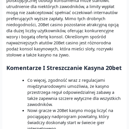
polskojęzycznej obsługi konsumenta może stanowić
utrudnienie dla niektórych zawodników, a limity wypłat
mogą nie zaakceptować spełniać oczekiwań internautów
preferujących wyższe zapłaty. Mimo tych drobnych
niedogodności, 20Bet casino pozostanie atrakcyjną opcją
dla dużej liczby użytkowników, oferując konkurencyjne
wzory i bogatą ofertę konsol. Określonym spośród
najważniejszych atutów 20Bet casino jest różnorodna
podaż konsol kasynowych, która mieści sloty, rozrywki
stołowe a także kasyno na żywo.
Komentarze I Streszczanie Kasyna 20bet
Co więcej, zgodność wraz z regulacjami
międzynarodowymi umożliwia, że kasyno
przestrzega reguł odpowiedzialnej zabawy a
także zapewnia szczere wytyczne dla wszystkich
zawodników.
Nowi gracze w 20Bet kasyno mogą liczyć na
pociągający nadprogram powitalny, który
świadczy doskonały start w świecie gier
internetowego.