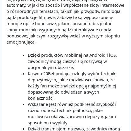
automaty, w jaki to sposób i współczesne sloty internetowe
o różnorodnych tematach, takich jak przygody, mitologia
bądź produkcje filmowe. Zabawy te są wyposażone w
mnogie opcje bonusowe, jakim sposobem bezpłatne
spiny, mnożniki wygranych bądź interaktywne rundy
bonusowe, jak czyni rozgrywkę wciąż w wyższym stopniu
emocjonującą.
Dzięki produktów mobilnej na Android i iOS,
zawodnicy mogą cieszyć się rozrywką w
opcjonalnym obszarze.
Kasyno 20Bet podaje rozległy wybór technik
depozytowych, jakie możliwości sprawia, że
każdy fan może znaleźć opcję najpomyślniej
dopasowaną do odwiedzenia swych
konieczności.
Wskazane Jest również podkreślić szybkość i
różnorodność technik płatności, jakie
możliwości ułatwia zarówno depozyty, jakim
sposobem i wypłaty.
Dzięki transmisjom na żywo, zawodnicy mogą