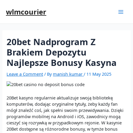
wlmcourier
20bet Nadprogram Z
Brakiem Depozytu
Najlepsze Bonusy Kasyna
Leave a Comment
/ By
manish kumar
/
11 May 2025
20Bet kasyno regularnie aktualizuje swoją bibliotekę
komputerów, dodając oryginalne tytuły, żeby każdy fan
mógł znaleźć coś, jak spełni swoim przewidywania. Dzięki
programów mobilnej na Android i iOS, zawodnicy mogą
cieszyć się rozrywką w przypadkowym rejonie. W kasynie
20Bet dostępne są różnorodne bonusy, w tymże bonus