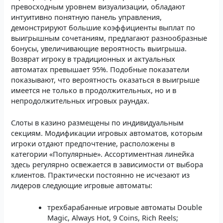
превосходным уровнем визуализации, обладают
интуитивно понятную панель управления,
демонстрируют большие коэффициенты выплат по
выигрышным сочетаниям, предлагают разнообразные
бонусы, увеличивающие вероятность выигрыша.
Возврат игроку в традиционных и актуальных
автоматах превышает 95%. Подобные показатели
показывают, что вероятность оказаться в выигрыше
имеется не только в продолжительных, но и в
непродолжительных игровых раундах.
Слоты в казино размещены по индивидуальным
секциям. Модификации игровых автоматов, которым
игроки отдают предпочтение, расположены в
категории «Популярные». Ассортиментная линейка
здесь регулярно освежается в зависимости от выбора
клиентов. Практически постоянно не исчезают из
лидеров следующие игровые автоматы:
трехбарабанные игровые автоматы Double
Magic, Always Hot, 9 Coins, Rich Reels;