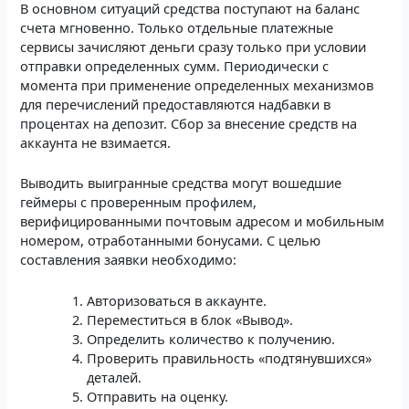
В основном ситуаций средства поступают на баланс
счета мгновенно. Только отдельные платежные
сервисы зачисляют деньги сразу только при условии
отправки определенных сумм. Периодически с
момента при применение определенных механизмов
для перечислений предоставляются надбавки в
процентах на депозит. Сбор за внесение средств на
аккаунта не взимается.
Выводить выигранные средства могут вошедшие
геймеры с проверенным профилем,
верифицированными почтовым адресом и мобильным
номером, отработанными бонусами. С целью
составления заявки необходимо:
Авторизоваться в аккаунте.
Переместиться в блок «Вывод».
Определить количество к получению.
Проверить правильность «подтянувшихся»
деталей.
Отправить на оценку.