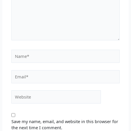
Save my name, email, and website in this browser for
the next time I comment.