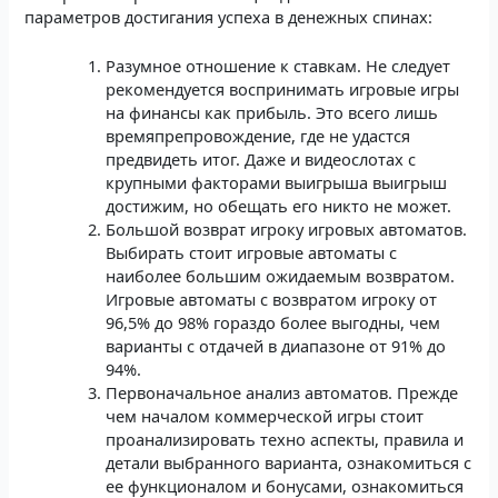
параметров достигания успеха в денежных спинах:
Разумное отношение к ставкам. Не следует
рекомендуется воспринимать игровые игры
на финансы как прибыль. Это всего лишь
времяпрепровождение, где не удастся
предвидеть итог. Даже и видеослотах с
крупными факторами выигрыша выигрыш
достижим, но обещать его никто не может.
Большой возврат игроку игровых автоматов.
Выбирать стоит игровые автоматы с
наиболее большим ожидаемым возвратом.
Игровые автоматы с возвратом игроку от
96,5% до 98% гораздо более выгодны, чем
варианты с отдачей в диапазоне от 91% до
94%.
Первоначальное анализ автоматов. Прежде
чем началом коммерческой игры стоит
проанализировать техно аспекты, правила и
детали выбранного варианта, ознакомиться с
ее функционалом и бонусами, ознакомиться