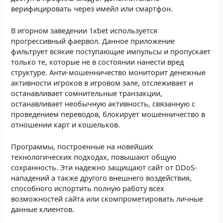
верифицировать через имейл или смартфон.
В игорном заведении 1xbet используется
прогрессивный фаервол. Данное приложение
фильтрует всякие поступающие импульсы и пропускает
только те, которые не в состоянии нанести вред
структуре. Анти-мошенничество мониторит денежные
активности игроков в игровом зале, отслеживает и
останавливает сомнительные транзакции,
останавливает необычную активность, связанную с
проведением переводов, блокирует мошенничество в
отношении карт и кошельков.
Программы, построенные на новейших
технологических подходах, повышают общую
сохранность. Эти надежно защищают сайт от DDoS-
нападений а также другого внешнего воздействия,
способного испортить полную работу всех
возможностей сайта или скомпрометировать личные
данные клиентов.