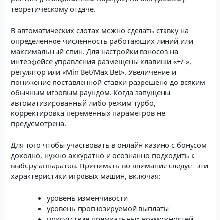
теоретическому отдаче.
В автоматических слотах можно сделать ставку на
определенное численность работающих линий или
максимальный спин. Для настройки взносов на
интерфейсе управления размещены клавиши «+/-»,
регулятор или «Min Bet/Max Bet». Увеличение и
понижение поставленной ставки разрешено до всяким
обычным игровым раундом. Когда запущены
автоматизированный либо режим турбо,
корректировка переменных параметров не
предусмотрена.
Для того чтобы участвовать в онлайн казино с бонусом
доходно, нужно аккуратно и осознанно подходить к
выбору аппаратов. Принимать во внимание следует эти
характеристики игровых машин, включая:
уровень изменчивости
уровень прогнозируемой выплаты
присутствие премиальных возможностей.