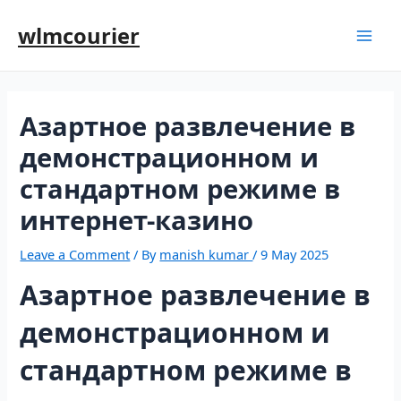
wlmcourier
Азартное развлечение в
демонстрационном и
стандартном режиме в
интернет-казино
Leave a Comment
/ By
manish kumar
/
9 May 2025
Азартное развлечение в
демонстрационном и
стандартном режиме в