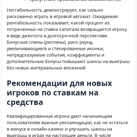
Нестабильность демонстрирует, как сильно
рискованно играть в игровой автомат. Ожидаемая
рентабельность показывает, какой процент из
потраченных на ставки капитала возвращается игроку
в виде джекпота в долгосрочной перспективе.
Бонусные спины (респины), риск-раунд,
увеличивающиеся и стекированные иконки,
непредсказуемые события, коэффициенты и
дополнительные бонусы повышают шансы на выигрыш
без новых материальных вложений.
Рекомендации для новых
игроков по ставкам на
средства
Квалифицированные игроки дают начинающим
пользователям важные рекомендации, как не остаться
в минусе в онлайн-казино и улучшить шансы на
выигрыш в играх на настоящие деньги. В числе