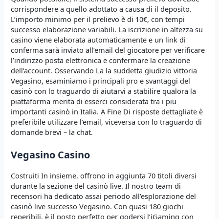
corrispondere a quello adottato a causa di il deposito.
L’importo minimo per il prelievo è di 10€, con tempi
successo elaborazione variabili. La iscrizione in altezza su
casino viene elaborata automaticamente e un link di
conferma sarà inviato all’email del giocatore per verificare
l’indirizzo posta elettronica e confermare la creazione
dell’account. Osservando La la suddetta giudizio vittoria
Vegasino, esaminiamo i principali pro e svantaggi del
casinò con lo traguardo di aiutarvi a stabilire qualora la
piattaforma merita di esserci considerata tra i piu
importanti casinò in Italia. A Fine Di risposte dettagliate è
preferibile utilizzare l’email, viceversa con lo traguardo di
domande brevi – la chat.
Vegasino Casino
Costruiti In insieme, offrono in aggiunta 70 titoli diversi
durante la sezione del casinò live. Il nostro team di
recensori ha dedicato assai periodo all’esplorazione del
casinò live successo Vegasino. Con quasi 180 giochi
reperibili, è il posto perfetto per godersi l’iGaming con