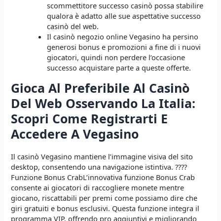
scommettitore successo casinò possa stabilire
qualora è adatto alle sue aspettative successo
casinò del web.
Il casinò negozio online Vegasino ha persino
generosi bonus e promozioni a fine di i nuovi
giocatori, quindi non perdere l’occasione
successo acquistare parte a queste offerte.
Gioca Al Preferibile Al Casinò
Del Web Osservando La Italia:
Scopri Come Registrarti E
Accedere A Vegasino
Il casinò Vegasino mantiene l’immagine visiva del sito
desktop, consentendo una navigazione istintiva. ????
Funzione Bonus CrabL’innovativa funzione Bonus Crab
consente ai giocatori di raccogliere monete mentre
giocano, riscattabili per premi come possiamo dire che
giri gratuiti e bonus esclusivi. Questa funzione integra il
programma VIP, offrendo pro aggiuntivi e migliorando