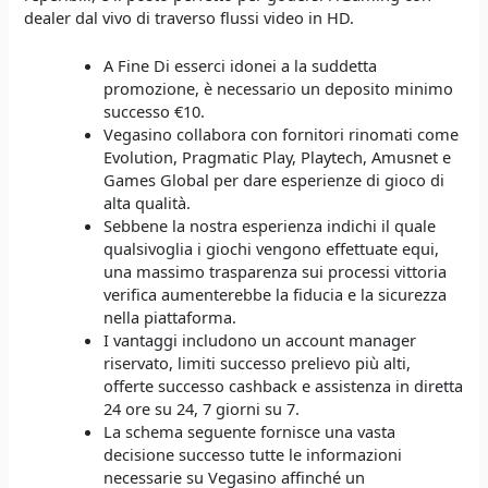
dealer dal vivo di traverso flussi video in HD.
A Fine Di esserci idonei a la suddetta
promozione, è necessario un deposito minimo
successo €10.
Vegasino collabora con fornitori rinomati come
Evolution, Pragmatic Play, Playtech, Amusnet e
Games Global per dare esperienze di gioco di
alta qualità.
Sebbene la nostra esperienza indichi il quale
qualsivoglia i giochi vengono effettuate equi,
una massimo trasparenza sui processi vittoria
verifica aumenterebbe la fiducia e la sicurezza
nella piattaforma.
I vantaggi includono un account manager
riservato, limiti successo prelievo più alti,
offerte successo cashback e assistenza in diretta
24 ore su 24, 7 giorni su 7.
La schema seguente fornisce una vasta
decisione successo tutte le informazioni
necessarie su Vegasino affinché un