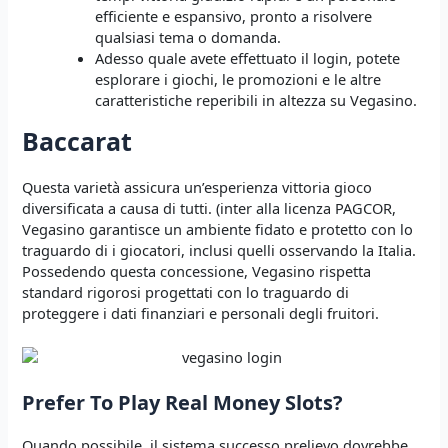
efficiente e espansivo, pronto a risolvere
qualsiasi tema o domanda.
Adesso quale avete effettuato il login, potete
esplorare i giochi, le promozioni e le altre
caratteristiche reperibili in altezza su Vegasino.
Baccarat
Questa varietà assicura un’esperienza vittoria gioco
diversificata a causa di tutti. (inter alla licenza PAGCOR,
Vegasino garantisce un ambiente fidato e protetto con lo
traguardo di i giocatori, inclusi quelli osservando la Italia.
Possedendo questa concessione, Vegasino rispetta
standard rigorosi progettati con lo traguardo di
proteggere i dati finanziari e personali degli fruitori.
Prefer To Play Real Money Slots?
Quando possibile, il sistema successo prelievo dovrebbe