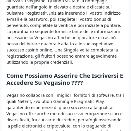
altezza su Vegasino. Quando visitate la homepage,
guardate nell’angolo in elevato a destra e cliccate sul
pulsante “Registrati”. Iniziate inserendo il vostro indirizzo
e-mail e la password, poi scegliete il vostro bonus di
benvenuto, completate la verifica e poi iniziate a puntare.
La prontuario seguente fornisce tante de le informazioni
necessarie su Vegasino affinché un giocatore di casinò
possa deliberare qualora è adatto alle sue aspettative
successo casinò online. Una Singola volta completata la
registrazione, gli fruitori possono entrare agevolmente
utilizzando le proprie credenziali.
Come Possiamo Asserire Che Iscriversi E
Accedere Su Vegasino ????
Vegasino collabora con i migliori fornitori di software, tra i
quali NetEnt, Evolution Gaming e Pragmatic Play,
garantendo esperienze di gioco successo alta qualità.
Vegasino offre anche metodi successo erogazione sicuri e
diversificati, fra cui carte di credito, pertafogli osservando
la pelle elettronici e criptovalute, con lo traguardo di