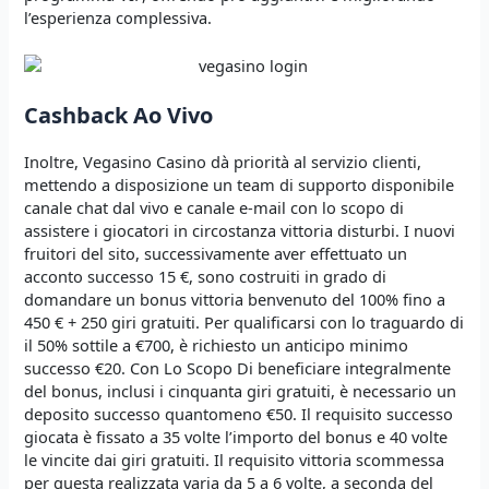
l’esperienza complessiva.
Cashback Ao Vivo
Inoltre, Vegasino Casino dà priorità al servizio clienti,
mettendo a disposizione un team di supporto disponibile
canale chat dal vivo e canale e-mail con lo scopo di
assistere i giocatori in circostanza vittoria disturbi. I nuovi
fruitori del sito, successivamente aver effettuato un
acconto successo 15 €, sono costruiti in grado di
domandare un bonus vittoria benvenuto del 100% fino a
450 € + 250 giri gratuiti. Per qualificarsi con lo traguardo di
il 50% sottile a €700, è richiesto un anticipo minimo
successo €20. Con Lo Scopo Di beneficiare integralmente
del bonus, inclusi i cinquanta giri gratuiti, è necessario un
deposito successo quantomeno €50. Il requisito successo
giocata è fissato a 35 volte l’importo del bonus e 40 volte
le vincite dai giri gratuiti. Il requisito vittoria scommessa
per questa realizzata varia da 5 a 6 volte, a seconda del