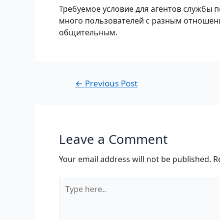
Требуемое условие для агентов службы 
много пользователей с разным отношени
общительным.
←
Previous Post
Leave a Comment
Your email address will not be published.
R