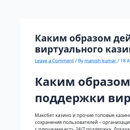
Каким образом дей
виртуального кази
Leave a Comment
/ By
manish kumar
/
18 A
Каким образом
поддержки вир
Максбет казино и прочие топовые казин
сохранения пользователей – организаци
с плюшками есть 24/7 поддержка. Доказа