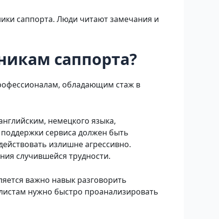
ники саппорта. Люди читают замечания и
никам саппорта?
рофессионалам, обладающим стаж в
нглийским, немецкого языка,
. поддержки сервиса должен быть
действовать излишне агрессивно.
ния случившейся трудности.
ляется важно навык разговорить
иалистам нужно быстро проанализировать