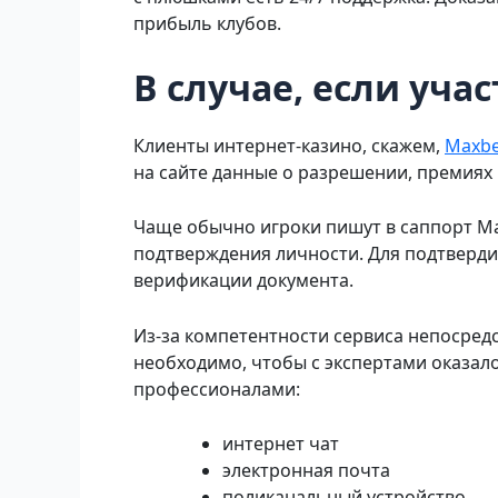
прибыль клубов.
В случае, если уча
Клиенты интернет-казино, скажем,
Maxbe
на сайте данные о разрешении, премиях 
Чаще обычно игроки пишут в саппорт М
подтверждения личности. Для подтверди
верификации документа.
Из-за компетентности сервиса непосредс
необходимо, чтобы с экспертами оказало
профессионалами:
интернет чат
электронная почта
поликанальный устройство.