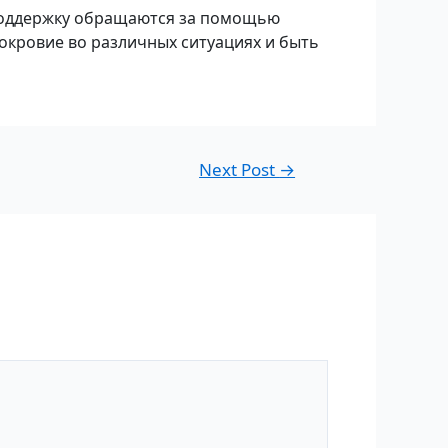
хподдержку обращаются за помощью
окровие во различных ситуациях и быть
Next Post
→