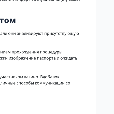
етом
ачале они анализируют присутствующую
ванием прохождения процедуры
ржки изображение паспорта и ожидать
 участником казино. Вдобавок
различные способы коммуникации со