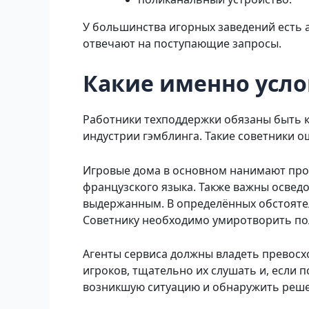
У большинства игорных заведений есть а
отвечают на поступающие запросы.
Какие именно усло
Работники техподдержки обязаны быть 
индустрии гэмблинга. Такие советники о
Игровые дома в основном нанимают про
французского языка. Также важны осведо
выдержанным. В определённых обстоятел
Советнику необходимо умиротворить по
Агенты сервиса должны владеть превос
игроков, тщательно их слушать и, если
возникшую ситуацию и обнаружить реше