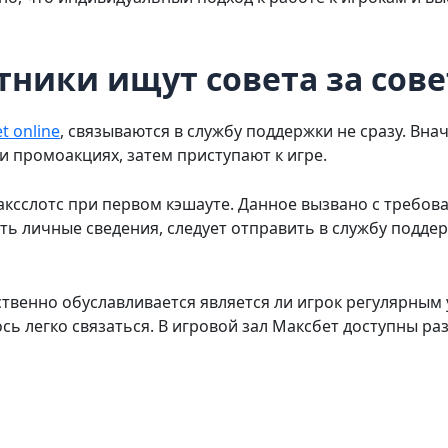
стники ищут совета за сов
t online
, связываются в службу поддержки не сразу. Вн
и промоакциях, затем приступают к игре.
аксслотс при первом кэшауте. Данное вызвано с требо
ть личные сведения, следует отправить в службу подде
твенно обуславливается является ли игрок регулярным
сь легко связаться. В игровой зал Максбет доступны 