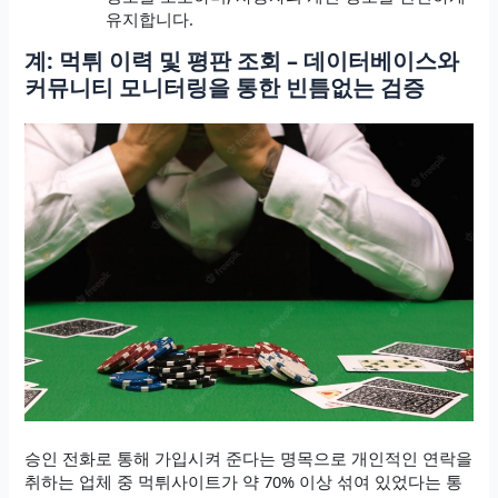
유지합니다.
계: 먹튀 이력 및 평판 조회 – 데이터베이스와
커뮤니티 모니터링을 통한 빈틈없는 검증
승인 전화로 통해 가입시켜 준다는 명목으로 개인적인 연락을
취하는 업체 중 먹튀사이트가 약 70% 이상 섞여 있었다는 통