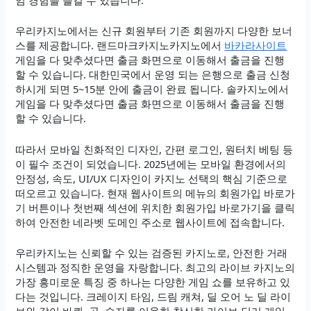
임 경험을 즐길 수 있습니다.
우리카지노에서는 신규 회원부터 기존 회원까지 다양한 보너
스를 제공합니다. 랜드마크카지노카지노에서
바카라사이트
게임을 다 맞추셨다면 출금 화면으로 이동해서 출금을 진행
할 수 있습니다. 대한민국에서 운영 되는 은행으로 출금 신청
하시게 되면 5~15분 안에 출금이 완료 됩니다. 솔카지노에서
게임을 다 맞추셨다면 출금 화면으로 이동해서 출금을 진행
할 수 있습니다.
따라서 모바일 친화적인 디자인, 간편 로그인, 원터치 베팅 등
이 필수 조건이 되었습니다. 2025년에는 모바일 환경에서의
안정성, 속도, UI/UX 디자인이 카지노 선택의 핵심 기준으로
떠오르고 있습니다. 현재 웹사이트의 메뉴의 회원가입 바로가
기 버튼이나 첫번째 섹션에 위치한 회원가입 바로가기을 클릭
하여 안전한 네라벳 도메인 주소로 웹사이트에 접속합니다.
우리카지노는 신뢰할 수 있는 검증된 카지노로, 안전한 거래
시스템과 정직한 운영을 자랑합니다. 최고의 라이브 카지노의
가장 흥미로운 특징 중 하나는 다양한 게임 쇼를 보유하고 있
다는 것입니다. 크레이지 타임, 드림 캐쳐, 딜 오어 노 딜 라이