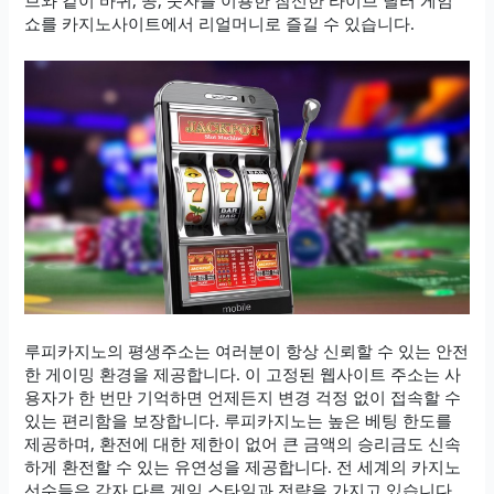
브와 같이 바퀴, 공, 숫자를 이용한 참신한 라이브 딜러 게임
쇼를 카지노사이트에서 리얼머니로 즐길 수 있습니다.
루피카지노의 평생주소는 여러분이 항상 신뢰할 수 있는 안전
한 게이밍 환경을 제공합니다. 이 고정된 웹사이트 주소는 사
용자가 한 번만 기억하면 언제든지 변경 걱정 없이 접속할 수
있는 편리함을 보장합니다. 루피카지노는 높은 베팅 한도를
제공하며, 환전에 대한 제한이 없어 큰 금액의 승리금도 신속
하게 환전할 수 있는 유연성을 제공합니다. 전 세계의 카지노
선수들은 각자 다른 게임 스타일과 전략을 가지고 있습니다.