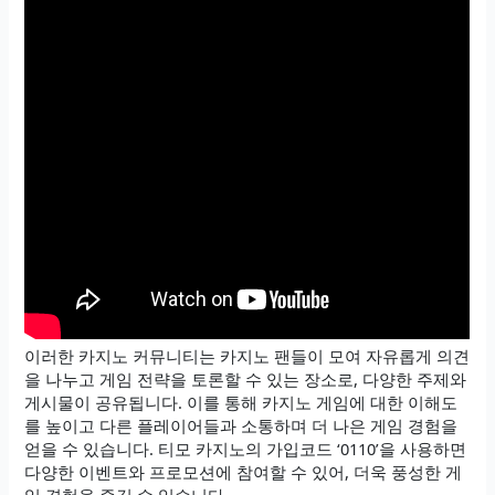
이러한 카지노 커뮤니티는 카지노 팬들이 모여 자유롭게 의견
을 나누고 게임 전략을 토론할 수 있는 장소로, 다양한 주제와
게시물이 공유됩니다. 이를 통해 카지노 게임에 대한 이해도
를 높이고 다른 플레이어들과 소통하며 더 나은 게임 경험을
얻을 수 있습니다. 티모 카지노의 가입코드 ‘0110’을 사용하면
다양한 이벤트와 프로모션에 참여할 수 있어, 더욱 풍성한 게