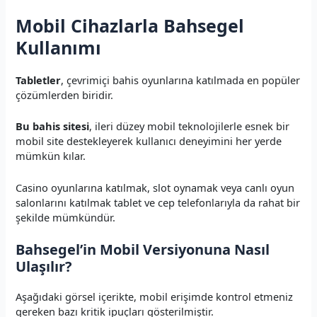
Mobil Cihazlarla Bahsegel
Kullanımı
Tabletler
, çevrimiçi bahis oyunlarına katılmada en popüler
çözümlerden biridir.
Bu bahis sitesi
, ileri düzey mobil teknolojilerle esnek bir
mobil site destekleyerek kullanıcı deneyimini her yerde
mümkün kılar.
Casino oyunlarına katılmak, slot oynamak veya canlı oyun
salonlarını katılmak tablet ve cep telefonlarıyla da rahat bir
şekilde mümkündür.
Bahsegel’in Mobil Versiyonuna Nasıl
Ulaşılır?
Aşağıdaki görsel içerikte, mobil erişimde kontrol etmeniz
gereken bazı kritik ipuçları gösterilmiştir.