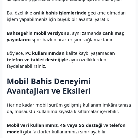
Bu, özellikle
anlık bahis işlemlerinde
gecikme olmadan
işlem yapabilmeniz için büyük bir avantaj yaratır.
Bahsegel’in mobil versiyonu
, aynı zamanda
canlı maç
yayınlarını
spor bazlı olarak erişim sağlamaktadır.
Böylece,
PC kullanımından
kalite kaybı yaşamadan
telefon ve tablet desteğiyle
aynı özelliklerden
faydalanabilirsiniz.
Mobil Bahis Deneyimi
Avantajları ve Eksileri
Her ne kadar mobil sürüm gelişmiş kullanım imkânı tanısa
da, masaüstü kullanıma kıyasla kısıtlamalar içerebilir.
Mobil veri kullanımınız
,
4G veya 5G desteği
ve
telefon
modeli
gibi faktörler kullanımınızı sınırlayabilir.