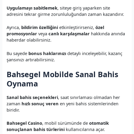
Uygulamayı sabitlemek
, siteye giriş yaparken site
adresini tekrar girme zorunluluğundan zaman kazandırır.
Ayrıca,
bildirim özelliğini
etkinleştirirseniz,
özel
promosyonlar
veya
canlı karşılaşmalar
hakkında anında
haberdar olabilirsiniz.
Bu sayede
bonus haklarınızı
detaylı inceleyebilir, kazanç
şansınızı artırabilirsiniz.
Bahsegel Mobilde Sanal Bahis
Oynama
Sanal bahis seçenekleri
, saat sınırlaması olmadan her
zaman
hızlı sonuç veren
en yeni bahis sistemlerinden
biridir.
Bahsegel Casino
, mobil sürümünde de
otomatik
sonuçlanan bahis türlerini
kullanıcılarına açar.