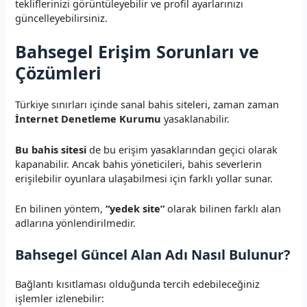
tekliflerinizi görüntüleyebilir ve profil ayarlarınızı
güncelleyebilirsiniz.
Bahsegel Erişim Sorunları ve
Çözümleri
Türkiye sınırları içinde sanal bahis siteleri, zaman zaman
İnternet Denetleme Kurumu
yasaklanabilir.
Bu bahis sitesi
de bu erişim yasaklarından geçici olarak
kapanabilir. Ancak bahis yöneticileri, bahis severlerin
erişilebilir oyunlara ulaşabilmesi için farklı yollar sunar.
En bilinen yöntem,
“yedek site”
olarak bilinen farklı alan
adlarına yönlendirilmedir.
Bahsegel Güncel Alan Adı Nasıl Bulunur?
Bağlantı kısıtlaması olduğunda tercih edebileceğiniz
işlemler izlenebilir: