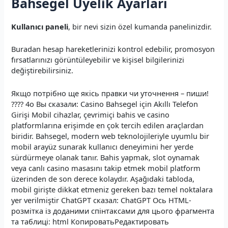
Bahsegel Üyelik Ayarları
Kullanıcı paneli
, bir nevi sizin özel kumanda panelinizdir.
Buradan hesap hareketlerinizi kontrol edebilir, promosyon
fırsatlarınızı görüntüleyebilir ve kişisel bilgilerinizi
değiştirebilirsiniz.
Якщо потрібно ще якісь правки чи уточнення – пиши!
???? 4o Вы сказали: Casino Bahsegel için Akıllı Telefon
Girişi Mobil cihazlar, çevrimiçi bahis ve casino
platformlarına erişimde en çok tercih edilen araçlardan
biridir. Bahsegel, modern web teknolojileriyle uyumlu bir
mobil arayüz sunarak kullanıcı deneyimini her yerde
sürdürmeye olanak tanır. Bahis yapmak, slot oynamak
veya canlı casino masasını takip etmek mobil platform
üzerinden de son derece kolaydır. Aşağıdaki tabloda,
mobil girişte dikkat etmeniz gereken bazı temel noktalara
yer verilmiştir ChatGPT сказал: ChatGPT Ось HTML-
розмітка із доданими спінтаксами для цього фрагмента
та таблиці: html КопироватьРедактировать