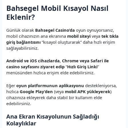
Bahsegel Mobil Kısayol Nasıl
Eklenir?
Günlük olarak
Bahsegel Casino’da
oyun oynuyorsanız,
mobil cihazınızın ana ekranına
mobil siteyi
veya
tek tıkla
giriş bağlantısını
“kısayol oluşturarak” daha hızlı erişim
sağlayabilirsiniz.
Android ve iOS cihazlarda
,
Chrome veya Safari ile
casino sayfasını ziyaret edip
“
Hızlı Giriş Linki
”
menüsünden hızlıca erişim elde edebilirsiniz.
Eğer
oyun platformunun aplikasyonu
destekleniyorsa,
hızlıca
Google Play’den
(veya
mobil APK yükleyerek
)
cihazınıza ekleyerek daha stabil bir kullanım elde
edebilirsiniz.
Ana Ekran Kısayolunun Sağladığı
Kolaylıklar