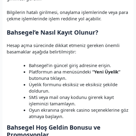
Bilgilerin hatalı girilmesi, onaylama işlemlerinde veya para
çekme işlemlerinde işlem reddine yol açabilir.
Bahsegel’e Nasıl Kayıt Olunur?
Hesap açma sürecinde dikkat etmeniz gereken önemli
basamaklar aşağıda belirtilmiştir:
Bahsegel’in güncel giriş adresine erişin.
Platformun ana menüsündeki
“Yeni Üyelik”
butonuna tıklayın.
Üyelik formunu eksiksiz ve eksiksiz şekilde
doldurun.
SMS veya mail onay kodunu girerek kayıt
işleminizi tamamlayın.
Oyun ekranına girerek casino seçeneklerine göz
atmaya başlayın.
Bahsegel Hoş Geldin Bonusu ve
Promosyonlar