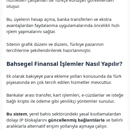
hizmetleri çalışanları de Türkçe konuşan görevlilerden
oluşur.
Bu, üyelerin hesap açma, banka transferleri ve ekstra
avantajlardan faydalanma uygulamalarında öncelikli hızlı
işlem yapmalarını sağlar.
Sitenin grafik düzeni ve düzeni, Türkiye pazarının
tercihlerine şekillendirilerek hazırlanmıştır.
Bahsegel Finansal İşlemler Nasıl Yapılır?
Ek olarak bakiyeye para ekleme yolları konusunda da Türk
piyasasında en çok tercih edilen hizmetler mevcuttur.
Bankalar arası transfer, kart işlemleri, e-cüzdanlar ve isteğe
bağlı kripto ile ödeme gibi yenilikçi yöntemler sunulur.
Bu sistem
, yerel bahis sektöründeki yasal kısıtlamalardan
dolayı IP blokajlarını
güncellenmiş bağlantılarla
ve belirli
aralıklarla alternatif erişim yollarıyla aşmaya çalışır.