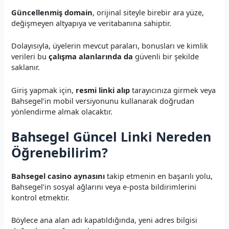
Güncellenmiş domain
, orijinal siteyle birebir ara yüze,
değişmeyen altyapıya ve veritabanına sahiptir.
Dolayısıyla, üyelerin mevcut paraları, bonusları ve kimlik
verileri bu
çalışma alanlarında da
güvenli bir şekilde
saklanır.
Giriş yapmak için,
resmi linki alıp
tarayıcınıza girmek veya
Bahsegel’in mobil versiyonunu kullanarak doğrudan
yönlendirme almak olacaktır.
Bahsegel Güncel Linki Nereden
Öğrenebilirim?
Bahsegel casino aynasını
takip etmenin en başarılı yolu,
Bahsegel’in sosyal ağlarını veya e-posta bildirimlerini
kontrol etmektir.
Böylece ana alan adı kapatıldığında, yeni adres bilgisi