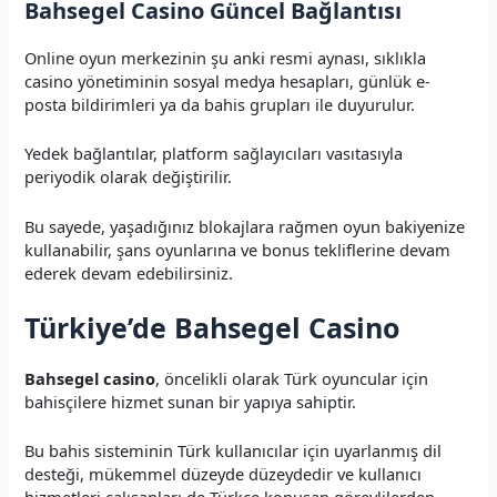
Bahsegel Casino Güncel Bağlantısı
Online oyun merkezinin şu anki resmi aynası, sıklıkla
casino yönetiminin sosyal medya hesapları, günlük e-
posta bildirimleri ya da bahis grupları ile duyurulur.
Yedek bağlantılar, platform sağlayıcıları vasıtasıyla
periyodik olarak değiştirilir.
Bu sayede, yaşadığınız blokajlara rağmen oyun bakiyenize
kullanabilir, şans oyunlarına ve bonus tekliflerine devam
ederek devam edebilirsiniz.
Türkiye’de Bahsegel Casino
Bahsegel casino
, öncelikli olarak Türk oyuncular için
bahisçilere hizmet sunan bir yapıya sahiptir.
Bu bahis sisteminin Türk kullanıcılar için uyarlanmış dil
desteği, mükemmel düzeyde düzeydedir ve kullanıcı