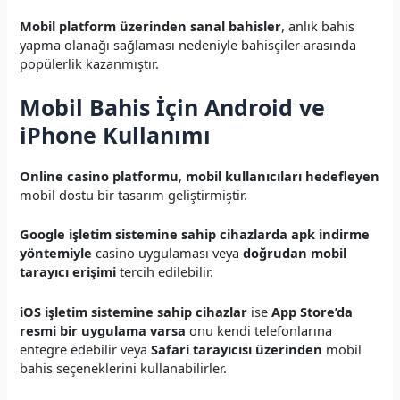
Mobil platform üzerinden sanal bahisler
, anlık bahis
yapma olanağı sağlaması nedeniyle bahisçiler arasında
popülerlik kazanmıştır.
Mobil Bahis İçin Android ve
iPhone Kullanımı
Online casino platformu
,
mobil kullanıcıları hedefleyen
mobil dostu bir tasarım geliştirmiştir.
Google işletim sistemine sahip cihazlarda
apk indirme
yöntemiyle
casino uygulaması veya
doğrudan mobil
tarayıcı erişimi
tercih edilebilir.
iOS işletim sistemine sahip cihazlar
ise
App Store’da
resmi bir uygulama varsa
onu kendi telefonlarına
entegre edebilir veya
Safari tarayıcısı üzerinden
mobil
bahis seçeneklerini kullanabilirler.