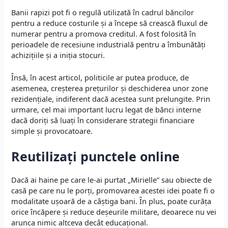
Banii rapizi pot fi o regulă utilizată în cadrul băncilor
pentru a reduce costurile și a începe să crească fluxul de
numerar pentru a promova creditul. A fost folosită în
perioadele de recesiune industrială pentru a îmbunătăți
achizițiile și a iniția stocuri.
Însă, în acest articol, politicile ar putea produce, de
asemenea, creșterea prețurilor și deschiderea unor zone
rezidențiale, indiferent dacă acestea sunt prelungite.
Prin
urmare, cel mai important lucru legat de bănci interne
dacă doriți să luați în considerare strategii financiare
simple și provocatoare.
Reutilizați punctele online
Dacă ai haine pe care le-ai purtat „Mirielle” sau obiecte de
casă pe care nu le porți, promovarea acestei idei poate fi o
modalitate ușoară de a câștiga bani. În plus, poate curăța
orice încăpere și reduce deșeurile militare, deoarece nu vei
arunca nimic altceva decât educațional.