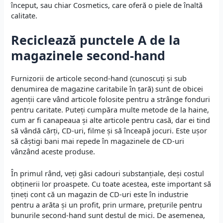
început, sau chiar Cosmetics, care oferă o piele de înaltă
calitate.
Reciclează punctele A de la
magazinele second-hand
Furnizorii de articole second-hand (cunoscuți și sub
denumirea de magazine caritabile în țară) sunt de obicei
agenții care vând articole folosite pentru a strânge fonduri
pentru caritate. Puteți cumpăra multe metode de la haine,
cum ar fi canapeaua și alte articole pentru casă, dar ei tind
să vândă cărți, CD-uri, filme și să înceapă jocuri. Este ușor
să câștigi bani mai repede în magazinele de CD-uri
vânzând aceste produse.
În primul rând, veți găsi cadouri substanțiale, deși costul
obținerii lor proaspete. Cu toate acestea, este important să
țineți cont că un magazin de CD-uri este în industrie
pentru a arăta și un profit, prin urmare, prețurile pentru
bunurile second-hand sunt destul de mici. De asemenea,