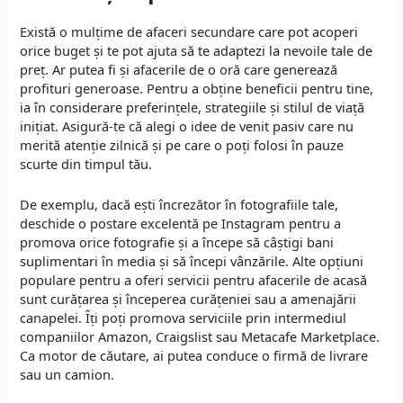
Există o mulțime de afaceri secundare care pot acoperi
orice buget și te pot ajuta să te adaptezi la nevoile tale de
preț. Ar putea fi și afacerile de o oră care generează
profituri generoase. Pentru a obține beneficii pentru tine,
ia în considerare preferințele, strategiile și stilul de viață
inițiat. Asigură-te că alegi o idee de venit pasiv care nu
merită atenție zilnică și pe care o poți folosi în pauze
scurte din timpul tău.
De exemplu, dacă ești încrezător în fotografiile tale,
deschide o postare excelentă pe Instagram pentru a
promova orice fotografie și a începe să câștigi bani
suplimentari în media și să începi vânzările. Alte opțiuni
populare pentru a oferi servicii pentru afacerile de acasă
sunt curățarea și începerea curățeniei sau a amenajării
canapelei. Îți poți promova serviciile prin intermediul
companiilor Amazon, Craigslist sau Metacafe Marketplace.
Ca motor de căutare, ai putea conduce o firmă de livrare
sau un camion.