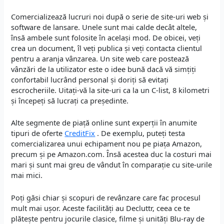
Comercializează lucruri noi după o serie de site-uri web și
software de lansare. Unele sunt mai calde decât altele,
însă ambele sunt folosite în același mod. De obicei, veți
crea un document, îl veți publica și veți contacta clientul
pentru a aranja vânzarea. Un site web care postează
vânzări de la utilizator este o idee bună dacă vă simțiți
confortabil lucrând personal și doriți să evitați
escrocheriile. Uitați-vă la site-uri ca la un C-list, 8 kilometri
și începeți să lucrați ca președinte.
Alte segmente de piață online sunt experții în anumite
tipuri de oferte
CreditFix
. De exemplu, puteți testa
comercializarea unui echipament nou pe piața Amazon,
precum și pe Amazon.com. Însă acestea duc la costuri mai
mari și sunt mai greu de vândut în comparație cu site-urile
mai mici.
Poți găsi chiar și scopuri de revânzare care fac procesul
mult mai ușor. Aceste facilități au Decluttr, ceea ce te
plătește pentru jocurile clasice, filme și unități Blu-ray de