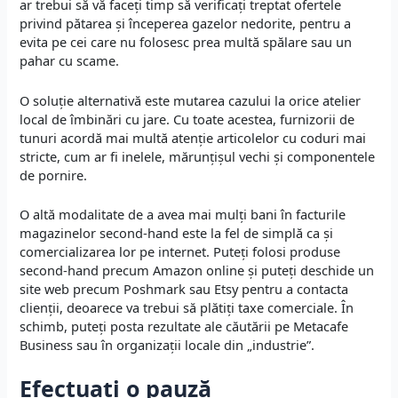
ar trebui să vă faceți timp să verificați treptat ofertele
privind pătarea și începerea gazelor nedorite, pentru a
evita pe cei care nu folosesc prea multă spălare sau un
pahar cu scame.
O soluție alternativă este mutarea cazului la orice atelier
local de îmbinări cu jare. Cu toate acestea, furnizorii de
tunuri acordă mai multă atenție articolelor cu coduri mai
stricte, cum ar fi inelele, mărunțișul vechi și componentele
de pornire.
O altă modalitate de a avea mai mulți bani în facturile
magazinelor second-hand este la fel de simplă ca și
comercializarea lor pe internet. Puteți folosi produse
second-hand precum Amazon online și puteți deschide un
site web precum Poshmark sau Etsy pentru a contacta
clienții, deoarece va trebui să plătiți taxe comerciale. În
schimb, puteți posta rezultate ale căutării pe Metacafe
Business sau în organizații locale din „industrie”.
Efectuați o pauză