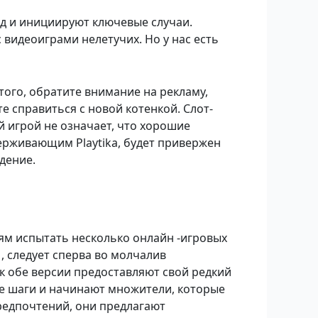
д и инициируют ключевые случаи.
видеоиграми нелетучих. Но у нас есть
ого, обратите внимание на рекламу,
е справиться с новой котенкой. Слот-
й игрой не означает, что хорошие
ерживающим Playtika, будет привержен
дение.
дям испытать несколько онлайн -игровых
, следует сперва во молчалив
ак обе версии предоставляют свой редкий
е шаги и начинают множители, которые
редпочтений, они предлагают