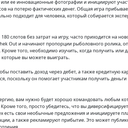
о или ее инновационные фотографии и инициируют участ
в на потерю фактических денег. Общая игра прибывае
ально подходит для человека, который собирается эксп
80 слотов без затрат на игру, часто приходится на но
Shek Out и начинают пропорции рыболовного ролика,
Кроме того, необходимо изучить, когда получить или д
, которые вы можете выиграть.
обы поставить доход через дебет, а также кредитную кар
ся, поскольку он помогает участникам получить деньги
ргию, вам нужно будет хорошо командовать любым коте
. Кроме того, просто убедитесь, что вы диверсифицируе
сех есть свои необычные предложения и инициируете пла
рации, а также рекламируют прибытие. Это может публи
отрения.