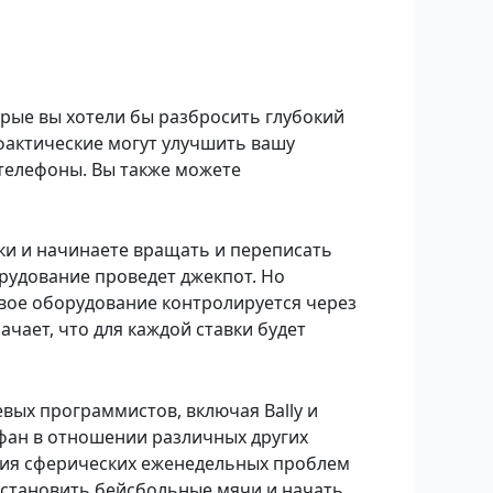
орые вы хотели бы разбросить глубокий
 фактические могут улучшить вашу
телефоны. Вы также можете
ки и начинаете вращать и переписать
орудование проведет джекпот. Но
овое оборудование контролируется через
чает, что для каждой ставки будет
вых программистов, включая Bally и
нифан в отношении различных других
ения сферических еженедельных проблем
остановить бейсбольные мячи и начать