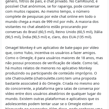
género, filtros de país, e chat privado. No CamRound, é
possível Chat anónimoe, se for rapariga, pode conversar
com muitos rapazes. Ao mesmo tempo, o número
complete de pesquisas por este chat online em todo o
mundo chega a mais de 999 mil por mês. A maioria dos
visitantes no chat aleatório estão procurando por
conversas do Brasil (60,5 mil), Reino Unido (60,5 mil), Itália
(90,5 mil), Índia (90,5 mil) e, claro, dos EUA (135 mil).
Omagel Monkey é um aplicativo de bate-papo por vídeo
que, como Yubo, incentiva os usuários a fazer amigos.
Como o Omegle, é para usuários maiores de 18 anos, mas
não possui processos de verificação de idade. Como tal,
há muitos relatos de menores no aplicativo Monkey
produzindo ou participando de conteúdo impróprio. O
site Chatroulette (chatroulette.com) tem uma proposta
bastante associated à do Omegle. Criada no mesmo ano
do concorrente, a plataforma gera salas de conversa por
vídeo entre dois usuários aleatórios de qualquer lugar do
mundo. Existem outras plataformas e aplicativos que os
adolescentes podem tentar usar se o Omegle estiver
bloqueado no navegador. Além disso, pode conhecer uma