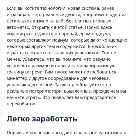
Если вы хотите технологии, новая система, ранее
играющая, – это реальные деньги, попробуйте одно из
нескольких казино на веб -бесплатных игровых
автоматах, открытых в этой статье. Прямо здесь
видеоигры создаются по провайдерам подиума,
которые составляют подиум, которые дают концепцию
некоторых других тем и содержится. В нескольких
играх есть отчеты от знающих участников. Тем не
менее, убедитесь, что вы помните, что разумно
выполнять разумно и повесить запланированную
границу встречи. Вам также может потребоваться
минаттер и другое оборудование для человека,
управляющего игрой. Также преобразуйте его в
реальные потери/потери, выделенные, прежде чем вы
начнете играть. Это позволяет вам предотвратить
переизбыток.
Легко заработать
Порывы и волнение попадают в электронную казино и