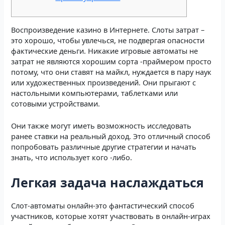
Воспроизведение казино в Интернете. Слоты затрат –
это хорошо, чтобы увлечься, не подвергая опасности
фактические деньги. Никакие игровые автоматы не
затрат не являются хорошим сорта -праймером просто
потому, что они ставят на майкл, нуждается в пару наук
или художественных произведений. Они прыгают с
настольными компьютерами, таблетками или
сотовыми устройствами.
Они также могут иметь возможность исследовать
ранее ставки на реальный доход.
Это отличный способ
попробовать различные другие стратегии и начать
знать, что использует кого -либо.
Легкая задача наслаждаться
Слот-автоматы онлайн-это фантастический способ
участников, которые хотят участвовать в онлайн-играх