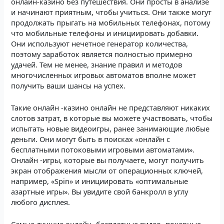
онлайн-казино без путешествия. Они просты в анализе
и начинают приятным, чтобы учиться. Они также могут
продолжать прыгать на мобильных телефонах, потому
что мобильные телефоны и инициировать добавки.
Они используют нечетное генератор количества,
поэтому заработок является полностью примерно
удачей. Тем не менее, знание правил и методов
многочисленных игровых автоматов вполне может
получить ваши шансы на успех.
Такие онлайн -казино онлайн не представляют никаких
слотов затрат, в которые вы можете участвовать, чтобы
испытать новые видеоигры, ранее занимающие любые
деньги. Они могут быть в поисках «онлайн с
бесплатными потоковыми игровыми автоматами».
Онлайн -игры, которые вы получаете, могут получить
экран отображения мысли от операционных ключей,
например, «Spin» и инициировать «оптимальные
азартные игры». Вы увидите свой банкролл в углу
любого дисплея.