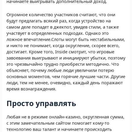
начинаете выигрывать дополнительный доход.
Огромное количество участников считают, что они
будут предлагать всякий раз, когда устройство на
самом деле попадет в джекпот, увидев стили, а также
участвует в определенных подходах. Однако это
ложное впечатление.Слоты могут быть нестабильными,
и никто не понимает, когда округление, скорее всего,
достигает. Кроме того, Inside смотрит, что игровые
завоевания выигрывают и инициируют убытки, поэтому
это чрезвычайно трудно приобрести методично. Что
объясняет, почему любые люди увеличили потерю
основных моментов, чем горячие лучшие части. Другие
люди, тем не менее, очевидно, каждый день поражают
время вознаграждения.
Просто управлять
Любая не в режиме онлайн-казино, округленная сумма,
с этим замечательным сайтом помогает кому-то
технологию ваш талант и начинаете происходить