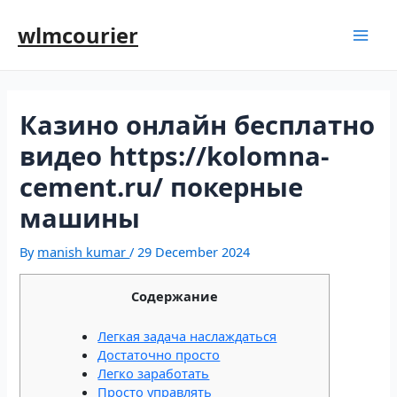
wlmcourier
Казино онлайн бесплатно
видео https://kolomna-
cement.ru/ покерные
машины
By
manish kumar
/
29 December 2024
Содержание
Легкая задача наслаждаться
Достаточно просто
Легко заработать
Просто управлять